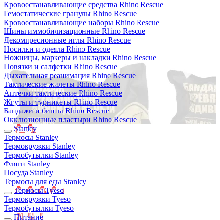
Кровоостанавливающие средства Rhino Rescue
Гемостатические гранулы Rhino Rescue
Кровоостанавливающие наборы Rhino Rescue
Шины иммобилизационные Rhino Rescue
Декомпресионные иглы Rhino Rescue
Носилки и одеяла Rhino Rescue
Ножницы, маркеры и накладки Rhino Rescue
Повязки и салфетки Rhino Rescue
Дыхательная реанимация Rhino Rescue
Тактические жилеты Rhino Rescue
Аптечки тактические Rhino Rescue
Жгуты и турникеты Rhino Rescue
Бандажи и бинты Rhino Rescue
Окклюзионные пластыри Rhino Rescue
Stanley
Термосы Stanley
Термокружки Stanley
Термобутылки Stanley
Фляги Stanley
Посуда Stanley
Термосы для еды Stanley
Термосы Tyeso
Термокружки Tyeso
Термобутылки Tyeso
Питание