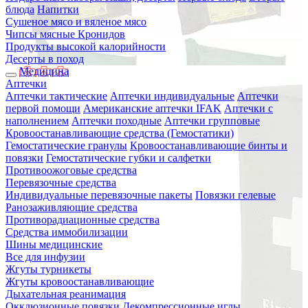
блюда
Напитки
Сушеное мясо и вяленое мясо
Чипсы мясные Кронидов
Продукты высокой калорийности
Десерты в поход
Медицина
Аптечки
Аптечки тактические
Аптечки индивидуальные
Аптечки
первой помощи
Американские аптечки IFAK
Аптечки с
наполнением
Аптечки походные
Аптечки групповые
Кровоостанавливающие средства (Гемостатики)
Гемостатические гранулы
Кровоостанавливающие бинты и
повязки
Гемостатические губки и салфетки
Противоожоговые средства
Перевязочные средства
Индивидуальные перевязочные пакеты
Повязки гелевые
Ранозаживляющие средства
Противорадиационные средства
Средства иммобилизации
Шины медицинские
Все для инфузии
Жгуты турникеты
Жгуты кровоостанавливающие
Дыхательная реанимация
Окклюзионные повязки
Декомпрессионные иглы