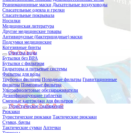
Реанимационные маски
Дыхательные воздуховоды
Спасательные одеяла и грелки
Спасательные покрывала
Носилки
Медицинская литература
Другие медицинские товары
Антивирусные (бактерицидные) маски
Подсумки медицинские
Когезивные бинты
Очистка воды
Бутылки без BPA
Бутылки с фильтром
Гидраторы и питьевые системы
Фильтры для воды
Трубочки фильтры
Походные фильтры
Гравитационные
фильтры
Помповые фильтры
Ультрафиолетовые обеззараживатели
Дезинфицирующие таблетки
Сменные картриджи для фильтров
Туристическое снаряжение
Рюкзаки
Туристические рюкзаки
Тактические рюкзаки
Сумки, баулы
Тактические сумки
Аптечки
Термосы