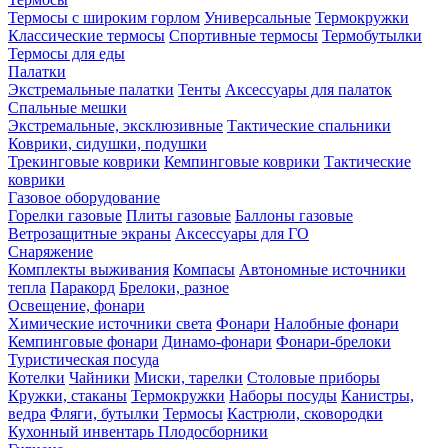
Термосы с широким горлом
Универсальные
Термокружки
Классические термосы
Спортивные термосы
Термобутылки
Термосы для еды
Палатки
Экстремальные палатки
Тенты
Аксессуары для палаток
Спальные мешки
Экстремальные, эксклюзивные
Тактические спальники
Коврики, сидушки, подушки
Трекинговые коврики
Кемпинговые коврики
Тактические
коврики
Газовое оборудование
Горелки газовые
Плиты газовые
Баллоны газовые
Ветрозащитные экраны
Аксессуары для ГО
Снаряжение
Комплекты выживания
Компасы
Автономные источники
тепла
Паракорд
Брелоки, разное
Освещение, фонари
Химические источники света
Фонари
Налобные фонари
Кемпинговые фонари
Динамо-фонари
Фонари-брелоки
Туристическая посуда
Котелки
Чайники
Миски, тарелки
Столовые приборы
Кружки, стаканы
Термокружки
Наборы посуды
Канистры,
ведра
Фляги, бутылки
Термосы
Кастрюли, сковородки
Кухонный инвентарь
Плодосборники