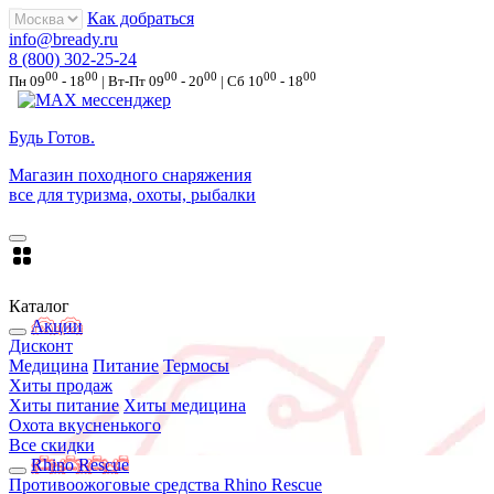
Как добраться
info@bready.ru
8 (800) 302-25-24
00
00
00
00
00
00
Пн 09
- 18
| Вт-Пт 09
- 20
| Сб 10
- 18
Будь Готов
.
Магазин походного снаряжения
все для туризма, охоты, рыбалки
Каталог
Акции
Дисконт
Медицина
Питание
Термосы
Хиты продаж
Хиты питание
Хиты медицина
Охота вкусненького
Все скидки
Rhino Rescue
Противоожоговые средства Rhino Rescue