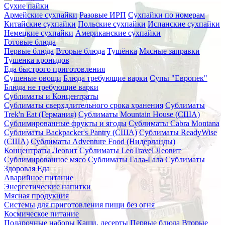
Сухие пайки
Армейские сухпайки
Разовые ИРП
Сухпайки по номерам
Китайские сухпайки
Польские сухпайки
Испанские сухпайки
Немецкие сухпайки
Американские сухпайки
Готовые блюда
Первые блюда
Вторые блюда
Тушёнка
Мясные заправки
Тушенка кронидов
Еда быстрого приготовления
Сушеные овощи
Блюда требующие варки
Супы "Европек"
Блюда не требующие варки
Сублиматы и Концентраты
Сублиматы сверхдлительного срока хранения
Сублиматы
Trek'n Eat (Германия)
Сублиматы Mountain House (США)
Сублимированные фрукты и ягоды
Сублиматы Cabra Montana
Сублиматы Backpacker's Pantry (США)
Сублиматы ReadyWise
(США)
Сублиматы Adventure Food (Нидерланды)
Концентраты Леовит
Сублиматы LeoTravel Леовит
Сублимированное мясо
Сублиматы Гала-Гала
Сублиматы
Здоровая Еда
Аварийное питание
Энергетические напитки
Мясная продукция
Системы для приготовления пищи без огня
Космическое питание
Подарочные наборы
Каши, десерты
Первые блюда
Вторые