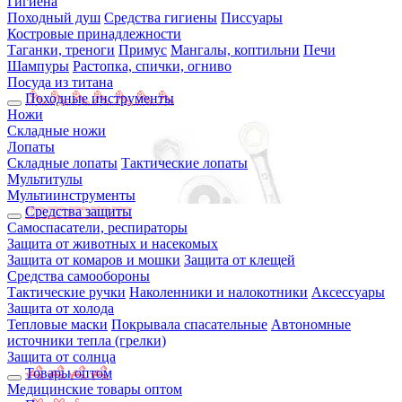
Гигиена
Походный душ
Средства гигиены
Писсуары
Костровые принадлежности
Таганки, треноги
Примус
Мангалы, коптильни
Печи
Шампуры
Растопка, спички, огниво
Посуда из титана
Походные инструменты
Ножи
Складные ножи
Лопаты
Складные лопаты
Тактические лопаты
Мультитулы
Мультиинструменты
Средства защиты
Самоспасатели, респираторы
Защита от животных и насекомых
Защита от комаров и мошки
Защита от клещей
Средства самообороны
Тактические ручки
Наколенники и налокотники
Аксессуары
Защита от холода
Тепловые маски
Покрывала спасательные
Автономные
источники тепла (грелки)
Защита от солнца
Товары оптом
Медицинские товары оптом