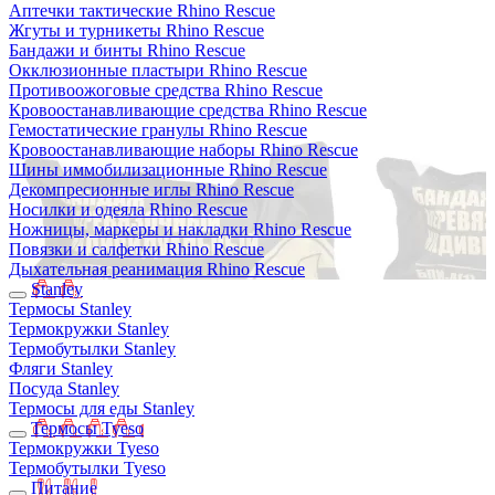
Аптечки тактические Rhino Rescue
Жгуты и турникеты Rhino Rescue
Бандажи и бинты Rhino Rescue
Окклюзионные пластыри Rhino Rescue
Противоожоговые средства Rhino Rescue
Кровоостанавливающие средства Rhino Rescue
Гемостатические гранулы Rhino Rescue
Кровоостанавливающие наборы Rhino Rescue
Шины иммобилизационные Rhino Rescue
Декомпресионные иглы Rhino Rescue
Носилки и одеяла Rhino Rescue
Ножницы, маркеры и накладки Rhino Rescue
Повязки и салфетки Rhino Rescue
Дыхательная реанимация Rhino Rescue
Stanley
Термосы Stanley
Термокружки Stanley
Термобутылки Stanley
Фляги Stanley
Посуда Stanley
Термосы для еды Stanley
Термосы Tyeso
Термокружки Tyeso
Термобутылки Tyeso
Питание