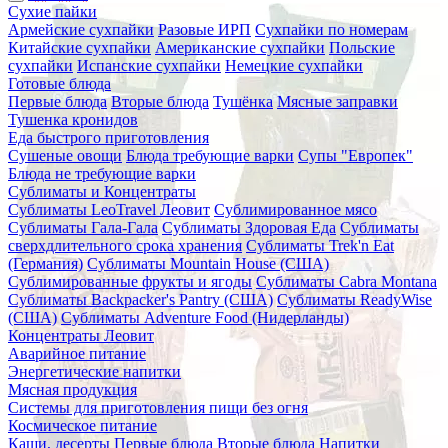
Сухие пайки
Армейские сухпайки
Разовые ИРП
Сухпайки по номерам
Китайские сухпайки
Американские сухпайки
Польские
сухпайки
Испанские сухпайки
Немецкие сухпайки
Готовые блюда
Первые блюда
Вторые блюда
Тушёнка
Мясные заправки
Тушенка кронидов
Еда быстрого приготовления
Сушеные овощи
Блюда требующие варки
Супы "Европек"
Блюда не требующие варки
Сублиматы и Концентраты
Сублиматы LeoTravel Леовит
Сублимированное мясо
Сублиматы Гала-Гала
Сублиматы Здоровая Еда
Сублиматы
сверхдлительного срока хранения
Сублиматы Trek'n Eat
(Германия)
Сублиматы Mountain House (США)
Сублимированные фрукты и ягоды
Сублиматы Cabra Montana
Сублиматы Backpacker's Pantry (США)
Сублиматы ReadyWise
(США)
Сублиматы Adventure Food (Нидерланды)
Концентраты Леовит
Аварийное питание
Энергетические напитки
Мясная продукция
Системы для приготовления пищи без огня
Космическое питание
Каши, десерты
Первые блюда
Вторые блюда
Напитки