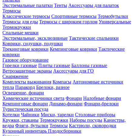
Экстремальные палатки
Тенты
Аксессуары для палаток
Термосы
Классические термосы
Спортивные термосы
Термобутылки
Термосы для еды
Термосы с широким горлом
Универсальные
Термокружки
Спальные мешки
Экстремальные, эксклюзивные
Тактические спальники
Коврики, сидушки, подушки
Трекинговые коврики
Кемпинговые коврики
Тактические
коврики
Газовое оборудование
Горелки газовые
Плиты газовые
Баллоны газовые
Ветрозащитные экраны
Аксессуары для ГО
Снаряжение
Комплекты выживания
Компасы
Автономные источники
тепла
Паракорд
Брелоки, разное
Освещение, фонари
Химические источники света
Фонари
Налобные фонари
Кемпинговые фонари
Динамо-фонари
Фонари-брелоки
Туристическая посуда
Котелки
Чайники
Миски, тарелки
Столовые приборы
Кружки, стаканы
Термокружки
Наборы посуды
Канистры,
ведра
Фляги, бутылки
Термосы
Кастрюли, сковородки
Кухонный инвентарь
Плодосборники