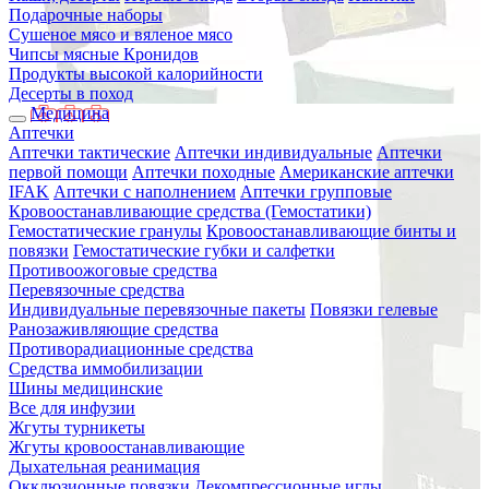
Подарочные наборы
Сушеное мясо и вяленое мясо
Чипсы мясные Кронидов
Продукты высокой калорийности
Десерты в поход
Медицина
Аптечки
Аптечки тактические
Аптечки индивидуальные
Аптечки
первой помощи
Аптечки походные
Американские аптечки
IFAK
Аптечки с наполнением
Аптечки групповые
Кровоостанавливающие средства (Гемостатики)
Гемостатические гранулы
Кровоостанавливающие бинты и
повязки
Гемостатические губки и салфетки
Противоожоговые средства
Перевязочные средства
Индивидуальные перевязочные пакеты
Повязки гелевые
Ранозаживляющие средства
Противорадиационные средства
Средства иммобилизации
Шины медицинские
Все для инфузии
Жгуты турникеты
Жгуты кровоостанавливающие
Дыхательная реанимация
Окклюзионные повязки
Декомпрессионные иглы