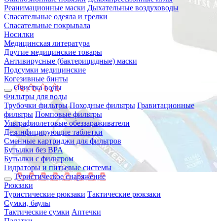
Реанимационные маски
Дыхательные воздуховоды
Спасательные одеяла и грелки
Спасательные покрывала
Носилки
Медицинская литература
Другие медицинские товары
Антивирусные (бактерицидные) маски
Подсумки медицинские
Когезивные бинты
Очистка воды
Фильтры для воды
Трубочки фильтры
Походные фильтры
Гравитационные
фильтры
Помповые фильтры
Ультрафиолетовые обеззараживатели
Дезинфицирующие таблетки
Сменные картриджи для фильтров
Бутылки без BPA
Бутылки с фильтром
Гидраторы и питьевые системы
Туристическое снаряжение
Рюкзаки
Туристические рюкзаки
Тактические рюкзаки
Сумки, баулы
Тактические сумки
Аптечки
Палатки