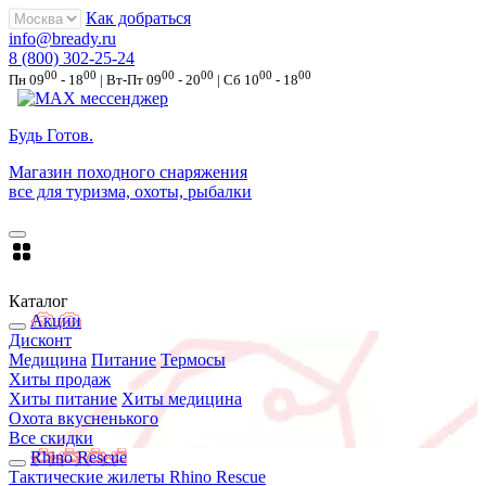
Как добраться
info@bready.ru
8 (800) 302-25-24
00
00
00
00
00
00
Пн 09
- 18
| Вт-Пт 09
- 20
| Сб 10
- 18
Будь Готов
.
Магазин походного снаряжения
все для туризма, охоты, рыбалки
Каталог
Акции
Дисконт
Медицина
Питание
Термосы
Хиты продаж
Хиты питание
Хиты медицина
Охота вкусненького
Все скидки
Rhino Rescue
Тактические жилеты Rhino Rescue