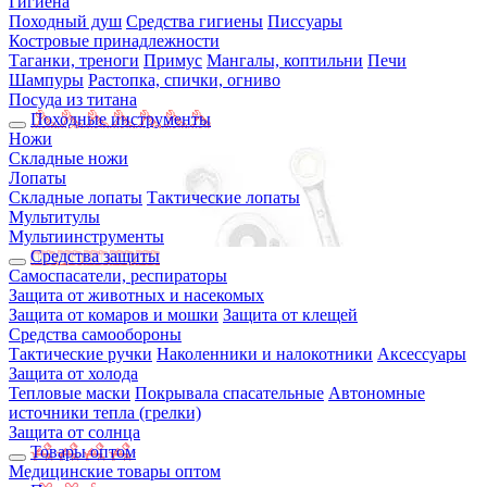
Гигиена
Походный душ
Средства гигиены
Писсуары
Костровые принадлежности
Таганки, треноги
Примус
Мангалы, коптильни
Печи
Шампуры
Растопка, спички, огниво
Посуда из титана
Походные инструменты
Ножи
Складные ножи
Лопаты
Складные лопаты
Тактические лопаты
Мультитулы
Мультиинструменты
Средства защиты
Самоспасатели, респираторы
Защита от животных и насекомых
Защита от комаров и мошки
Защита от клещей
Средства самообороны
Тактические ручки
Наколенники и налокотники
Аксессуары
Защита от холода
Тепловые маски
Покрывала спасательные
Автономные
источники тепла (грелки)
Защита от солнца
Товары оптом
Медицинские товары оптом