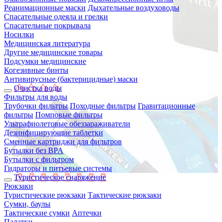
Реанимационные маски
Дыхательные воздуховоды
Спасательные одеяла и грелки
Спасательные покрывала
Носилки
Медицинская литература
Другие медицинские товары
Подсумки медицинские
Когезивные бинты
Антивирусные (бактерицидные) маски
Очистка воды
Фильтры для воды
Трубочки фильтры
Походные фильтры
Гравитационные
фильтры
Помповые фильтры
Ультрафиолетовые обеззараживатели
Дезинфицирующие таблетки
Сменные картриджи для фильтров
Бутылки без BPA
Бутылки с фильтром
Гидраторы и питьевые системы
Туристическое снаряжение
Рюкзаки
Туристические рюкзаки
Тактические рюкзаки
Сумки, баулы
Тактические сумки
Аптечки
Палатки