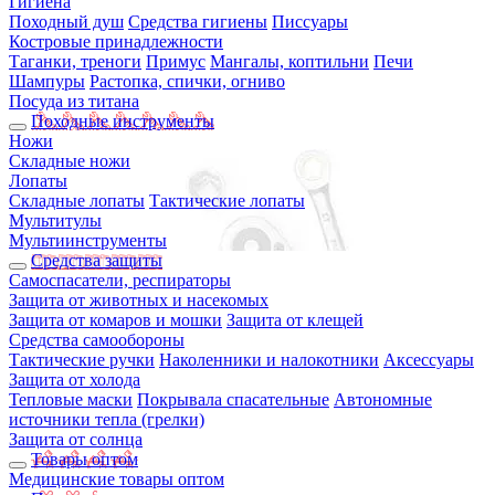
Гигиена
Походный душ
Средства гигиены
Писсуары
Костровые принадлежности
Таганки, треноги
Примус
Мангалы, коптильни
Печи
Шампуры
Растопка, спички, огниво
Посуда из титана
Походные инструменты
Ножи
Складные ножи
Лопаты
Складные лопаты
Тактические лопаты
Мультитулы
Мультиинструменты
Средства защиты
Самоспасатели, респираторы
Защита от животных и насекомых
Защита от комаров и мошки
Защита от клещей
Средства самообороны
Тактические ручки
Наколенники и налокотники
Аксессуары
Защита от холода
Тепловые маски
Покрывала спасательные
Автономные
источники тепла (грелки)
Защита от солнца
Товары оптом
Медицинские товары оптом