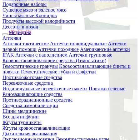
Подарочные наборы
Сушеное мясо и вяленое мясо
Чипсы мясные Кронидов
Продукты высокой калорийности
Десерты в поход
Медицина
Аптечки
Аптечки тактические
Аптечки индивидуальные
Аптечки
первой помощи
Аптечки походные
Американские аптечки
IFAK
Аптечки с наполнением
Аптечки групповые
Кровоостанавливающие средства (Гемостатики)
Гемостатические гранулы
Кровоостанавливающие бинты и
повязки
Гемостатические губки и салфетки
Противоожоговые средства
Перевязочные средства
Индивидуальные перевязочные пакеты
Повязки гелевые
Ранозаживляющие средства
Противорадиационные средства
Средства иммобилизации
Шины медицинские
Все для инфузии
Жгуты турникеты
Жгуты кровоостанавливающие
Дыхательная реанимация
Окклюзионные повязки
Декомпрессионные иглы