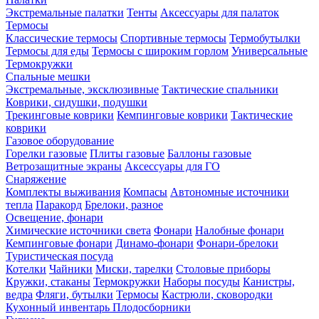
Экстремальные палатки
Тенты
Аксессуары для палаток
Термосы
Классические термосы
Спортивные термосы
Термобутылки
Термосы для еды
Термосы с широким горлом
Универсальные
Термокружки
Спальные мешки
Экстремальные, эксклюзивные
Тактические спальники
Коврики, сидушки, подушки
Трекинговые коврики
Кемпинговые коврики
Тактические
коврики
Газовое оборудование
Горелки газовые
Плиты газовые
Баллоны газовые
Ветрозащитные экраны
Аксессуары для ГО
Снаряжение
Комплекты выживания
Компасы
Автономные источники
тепла
Паракорд
Брелоки, разное
Освещение, фонари
Химические источники света
Фонари
Налобные фонари
Кемпинговые фонари
Динамо-фонари
Фонари-брелоки
Туристическая посуда
Котелки
Чайники
Миски, тарелки
Столовые приборы
Кружки, стаканы
Термокружки
Наборы посуды
Канистры,
ведра
Фляги, бутылки
Термосы
Кастрюли, сковородки
Кухонный инвентарь
Плодосборники