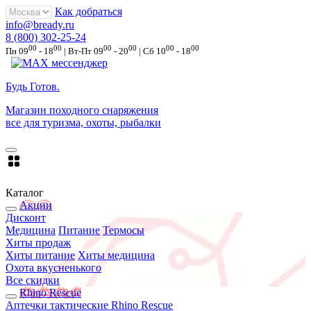
Как добраться
info@bready.ru
8 (800) 302-25-24
00
00
00
00
00
00
Пн 09
- 18
| Вт-Пт 09
- 20
| Сб 10
- 18
Будь Готов
.
Магазин походного снаряжения
все для туризма, охоты, рыбалки
Каталог
Акции
Дисконт
Медицина
Питание
Термосы
Хиты продаж
Хиты питание
Хиты медицина
Охота вкусненького
Все скидки
Rhino Rescue
Аптечки тактические Rhino Rescue