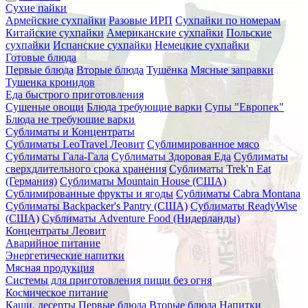
Сухие пайки
Армейские сухпайки
Разовые ИРП
Сухпайки по номерам
Китайские сухпайки
Американские сухпайки
Польские
сухпайки
Испанские сухпайки
Немецкие сухпайки
Готовые блюда
Первые блюда
Вторые блюда
Тушёнка
Мясные заправки
Тушенка кронидов
Еда быстрого приготовления
Сушеные овощи
Блюда требующие варки
Супы "Европек"
Блюда не требующие варки
Сублиматы и Концентраты
Сублиматы LeoTravel Леовит
Сублимированное мясо
Сублиматы Гала-Гала
Сублиматы Здоровая Еда
Сублиматы
сверхдлительного срока хранения
Сублиматы Trek'n Eat
(Германия)
Сублиматы Mountain House (США)
Сублимированные фрукты и ягоды
Сублиматы Cabra Montana
Сублиматы Backpacker's Pantry (США)
Сублиматы ReadyWise
(США)
Сублиматы Adventure Food (Нидерланды)
Концентраты Леовит
Аварийное питание
Энергетические напитки
Мясная продукция
Системы для приготовления пищи без огня
Космическое питание
Каши, десерты
Первые блюда
Вторые блюда
Напитки