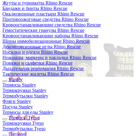
Жгуты и турникеты Rhino Rescue
Бандажи и бинты Rhino Rescue
Окклюзионные пластыри Rhino Rescue
Противоожоговые средства Rhino Rescue
Кровоостанавливающие средства Rhino Rescue
Гемостатические гранулы Rhino Rescue
Кровоостанавливающие наборы Rhino Rescue
Шины иммобилизационные Rhino Rescue
Декомпресионные иглы Rhino Rescue
Носилки и одеяла Rhino Rescue
Ножницы, маркеры и накладки Rhino Rescue
Повязки и салфетки Rhino Rescue
Дыхательная реанимация Rhino Rescue
Тактические жилеты Rhino Rescue
Stanley
Термосы Stanley
Термокружки Stanley
Термобутылки Stanley
Фляги Stanley
Посуда Stanley
Термосы для еды Stanley
Термосы Tyeso
Термокружки Tyeso
Термобутылки Tyeso
Питание