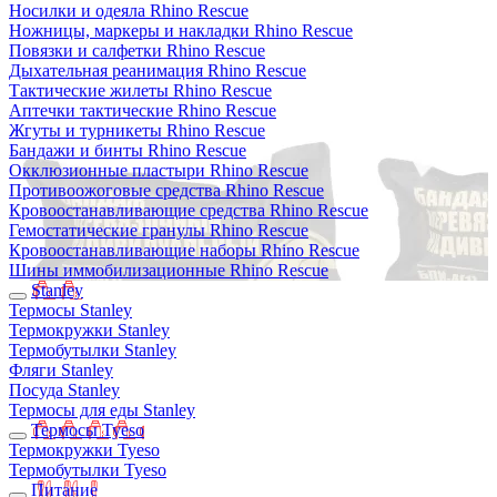
Носилки и одеяла Rhino Rescue
Ножницы, маркеры и накладки Rhino Rescue
Повязки и салфетки Rhino Rescue
Дыхательная реанимация Rhino Rescue
Тактические жилеты Rhino Rescue
Аптечки тактические Rhino Rescue
Жгуты и турникеты Rhino Rescue
Бандажи и бинты Rhino Rescue
Окклюзионные пластыри Rhino Rescue
Противоожоговые средства Rhino Rescue
Кровоостанавливающие средства Rhino Rescue
Гемостатические гранулы Rhino Rescue
Кровоостанавливающие наборы Rhino Rescue
Шины иммобилизационные Rhino Rescue
Stanley
Термосы Stanley
Термокружки Stanley
Термобутылки Stanley
Фляги Stanley
Посуда Stanley
Термосы для еды Stanley
Термосы Tyeso
Термокружки Tyeso
Термобутылки Tyeso
Питание