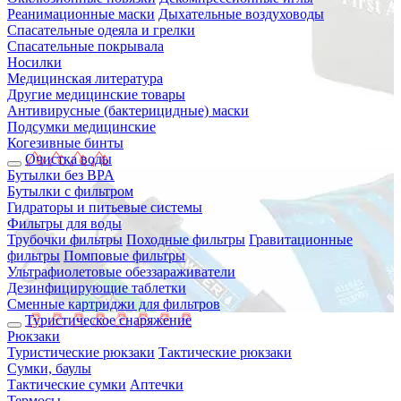
Реанимационные маски
Дыхательные воздуховоды
Спасательные одеяла и грелки
Спасательные покрывала
Носилки
Медицинская литература
Другие медицинские товары
Антивирусные (бактерицидные) маски
Подсумки медицинские
Когезивные бинты
Очистка воды
Бутылки без BPA
Бутылки с фильтром
Гидраторы и питьевые системы
Фильтры для воды
Трубочки фильтры
Походные фильтры
Гравитационные
фильтры
Помповые фильтры
Ультрафиолетовые обеззараживатели
Дезинфицирующие таблетки
Сменные картриджи для фильтров
Туристическое снаряжение
Рюкзаки
Туристические рюкзаки
Тактические рюкзаки
Сумки, баулы
Тактические сумки
Аптечки
Термосы