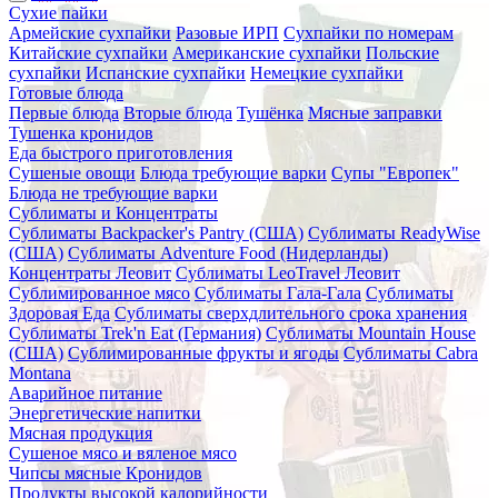
Сухие пайки
Армейские сухпайки
Разовые ИРП
Сухпайки по номерам
Китайские сухпайки
Американские сухпайки
Польские
сухпайки
Испанские сухпайки
Немецкие сухпайки
Готовые блюда
Первые блюда
Вторые блюда
Тушёнка
Мясные заправки
Тушенка кронидов
Еда быстрого приготовления
Сушеные овощи
Блюда требующие варки
Супы "Европек"
Блюда не требующие варки
Сублиматы и Концентраты
Сублиматы Backpacker's Pantry (США)
Сублиматы ReadyWise
(США)
Сублиматы Adventure Food (Нидерланды)
Концентраты Леовит
Сублиматы LeoTravel Леовит
Сублимированное мясо
Сублиматы Гала-Гала
Сублиматы
Здоровая Еда
Сублиматы сверхдлительного срока хранения
Сублиматы Trek'n Eat (Германия)
Сублиматы Mountain House
(США)
Сублимированные фрукты и ягоды
Сублиматы Cabra
Montana
Аварийное питание
Энергетические напитки
Мясная продукция
Сушеное мясо и вяленое мясо
Чипсы мясные Кронидов
Продукты высокой калорийности