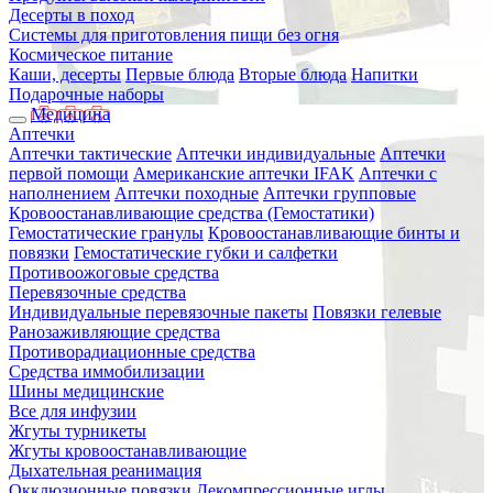
Десерты в поход
Системы для приготовления пищи без огня
Космическое питание
Каши, десерты
Первые блюда
Вторые блюда
Напитки
Подарочные наборы
Медицина
Аптечки
Аптечки тактические
Аптечки индивидуальные
Аптечки
первой помощи
Американские аптечки IFAK
Аптечки с
наполнением
Аптечки походные
Аптечки групповые
Кровоостанавливающие средства (Гемостатики)
Гемостатические гранулы
Кровоостанавливающие бинты и
повязки
Гемостатические губки и салфетки
Противоожоговые средства
Перевязочные средства
Индивидуальные перевязочные пакеты
Повязки гелевые
Ранозаживляющие средства
Противорадиационные средства
Средства иммобилизации
Шины медицинские
Все для инфузии
Жгуты турникеты
Жгуты кровоостанавливающие
Дыхательная реанимация
Окклюзионные повязки
Декомпрессионные иглы