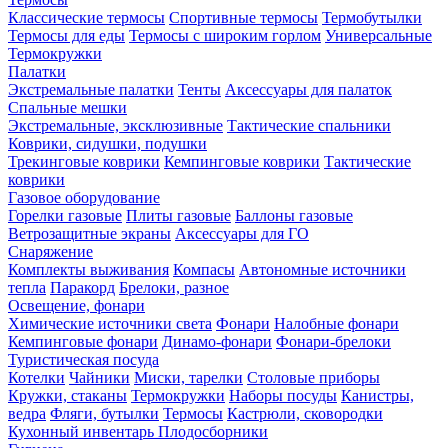
Классические термосы
Спортивные термосы
Термобутылки
Термосы для еды
Термосы с широким горлом
Универсальные
Термокружки
Палатки
Экстремальные палатки
Тенты
Аксессуары для палаток
Спальные мешки
Экстремальные, эксклюзивные
Тактические спальники
Коврики, сидушки, подушки
Трекинговые коврики
Кемпинговые коврики
Тактические
коврики
Газовое оборудование
Горелки газовые
Плиты газовые
Баллоны газовые
Ветрозащитные экраны
Аксессуары для ГО
Снаряжение
Комплекты выживания
Компасы
Автономные источники
тепла
Паракорд
Брелоки, разное
Освещение, фонари
Химические источники света
Фонари
Налобные фонари
Кемпинговые фонари
Динамо-фонари
Фонари-брелоки
Туристическая посуда
Котелки
Чайники
Миски, тарелки
Столовые приборы
Кружки, стаканы
Термокружки
Наборы посуды
Канистры,
ведра
Фляги, бутылки
Термосы
Кастрюли, сковородки
Кухонный инвентарь
Плодосборники