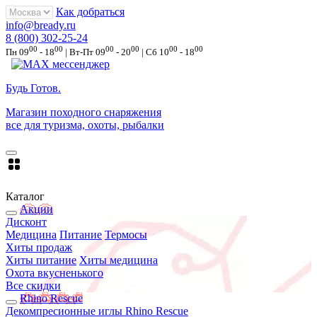
Как добраться
info@bready.ru
8 (800) 302-25-24
00
00
00
00
00
00
Пн 09
- 18
| Вт-Пт 09
- 20
| Сб 10
- 18
Будь Готов
.
Магазин походного снаряжения
все для туризма, охоты, рыбалки
Каталог
Акции
Дисконт
Медицина
Питание
Термосы
Хиты продаж
Хиты питание
Хиты медицина
Охота вкусненького
Все скидки
Rhino Rescue
Декомпресионные иглы Rhino Rescue