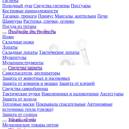
Гигиена
Походный душ
Средства гигиены
Писсуары
Костровые принадлежности
Таганки, треноги
Примус
Мангалы, коптильни
Печи
Шампуры
Растопка, спички, огниво
Посуда из титана
Походные инструменты
Ножи
Складные ножи
Лопаты
Складные лопаты
Тактические лопаты
Мультитулы
Мультиинструменты
Средства защиты
Самоспасатели, респираторы
Защита от животных и насекомых
Защита от комаров и мошки
Защита от клещей
Средства самообороны
Тактические ручки
Наколенники и налокотники
Аксессуары
Защита от холода
Тепловые маски
Покрывала спасательные
Автономные
источники тепла (грелки)
Защита от солнца
Товары оптом
Медицинские товары оптом