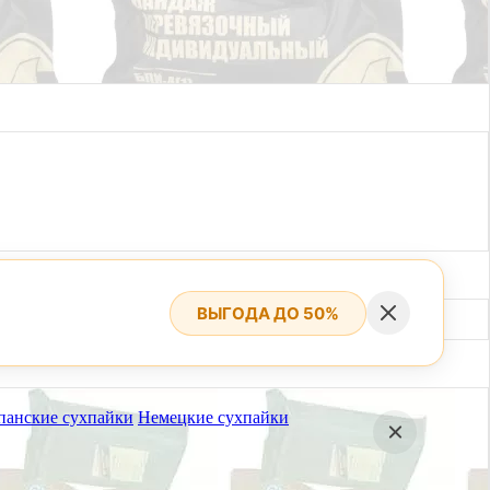
ВЫГОДА ДО 50%
панские сухпайки
Немецкие сухпайки
вгуста.