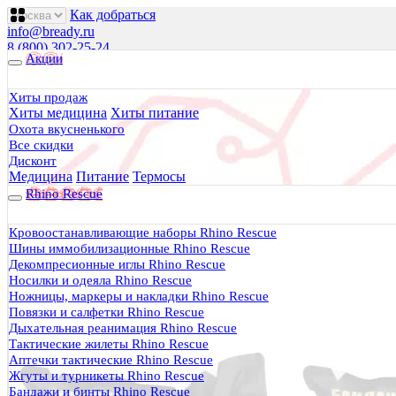
Как добраться
info@bready.ru
8 (800) 302-25-24
Акции
00
00
00
00
00
00
Пн 09
- 18
| Вт-Пт 09
- 20
| Сб 10
- 18
Хиты продаж
Хиты медицина
Хиты питание
Будь Готов
.
Охота вкусненького
Магазин походного снаряжения
Все скидки
все для туризма, охоты, рыбалки
Дисконт
Медицина
Питание
Термосы
Rhino Rescue
Каталог
0 руб.
Кровоостанавливающие наборы Rhino Rescue
0
Шины иммобилизационные Rhino Rescue
Декомпресионные иглы Rhino Rescue
Носилки и одеяла Rhino Rescue
Ножницы, маркеры и накладки Rhino Rescue
Повязки и салфетки Rhino Rescue
Дыхательная реанимация Rhino Rescue
0
Тактические жилеты Rhino Rescue
Аптечки тактические Rhino Rescue
Тактическая медицина
Жгуты и турникеты Rhino Rescue
Еда в дорогу
Бандажи и бинты Rhino Rescue