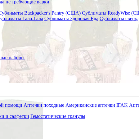
да не требующие варки
Сублиматы Backpacker's Pantry (США)
Сублиматы ReadyWise (С
ублиматы Гала-Гала
Сублиматы Здоровая Еда
Сублиматы сверхд
дства (Гемостатики)
(88)
Противоожоговые средств
иационные средства
(4)
Средства иммобилизации
(58
Спасательные одеяла и грелки
(23)
Носилки
(
ые (бактерицидные) маски
(2)
Когезивные бинты
(8
ные наборы
ой помощи
Аптечки походные
Американские аптечки IFAK
Апте
ки и салфетки
Гемостатические гранулы