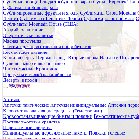
Сушеные овощи
Блюда требующие варки
Супы "Европек"
Блю
Главная
Сублиматы и Концентраты
Каталог товаров
Сублимированные фрукты и ягоды
Сублиматы Cabra Montana
Медицина
Леовит
Сублиматы LeoTravel Леовит
Сублимированное мясо
С
Сублиматы Mountain House (США)
Подразделы
Аварийное питание
Аптечки
(137)
Кровоостанавливающие сре
Энергетические напитки
Ранозаживляющие средства
(54)
Противорад
Мясная продукция
турникеты
(92)
Дыхательная реанимация
(62)
Системы для приготовления пищи без огня
Другие медицинские товары
(75)
Антивирусн
Космическое питание
Сортировать:
Каши, десерты
Первые блюда
Вторые блюда
Напитки
Подароч
Выводить по:
Сушеное мясо и вяленое мясо
Фильтры
Чипсы мясные Кронидов
Продукты высокой калорийности
Десерты в поход
Сортировка
Медицина
сначала дешёвые
Аптечки
сначала дорогие
Аптечки тактические
Аптечки индивидуальные
Аптечки перв
Кровоостанавливающие средства (Гемостатики)
сначала популярные
Кровоостанавливающие бинты и повязки
Гемостатические губ
Противоожоговые средства
Перевязочные средства
Цена, руб
Индивидуальные перевязочные пакеты
Повязки гелевые
от
до
Ранозаживляющие средства