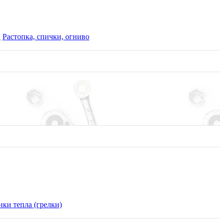
ы
Растопка, спички, огниво
ки тепла (грелки)