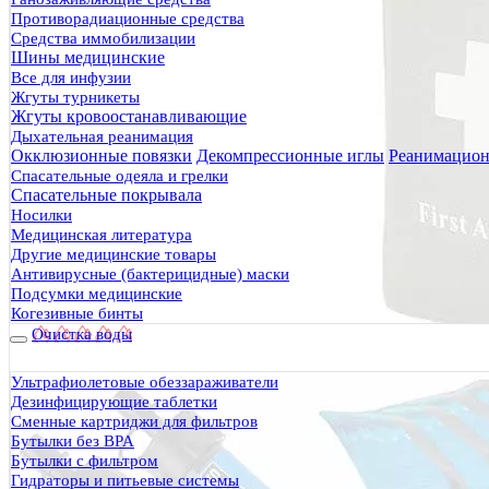
Бесплатная доставка
Противорадиационные средства
Да
Средства иммобилизации
Бренд
Шины медицинские
3M
Все для инфузии
Adventure Medical Kits
Жгуты турникеты
Agilite
Жгуты кровоостанавливающие
Blizzard
Дыхательная реанимация
Burnshield
Окклюзионные повязки
Декомпрессионные иглы
Реанимацион
Спасательные одеяла и грелки
Celox
Спасательные покрывала
CompoundW
Носилки
Dakar
Медицинская литература
EVERSMED
Другие медицинские товары
H&H
Антивирусные (бактерицидные) маски
Israeli First Aid
Подсумки медицинские
Micro BVM
Когезивные бинты
North American Rescue
Очистка воды
PerSys Medical
Progressive Medical International
Ультрафиолетовые обеззараживатели
QuikClot
Дезинфицирующие таблетки
Rhino Rescue
Сменные картриджи для фильтров
Roosin
Бутылки без BPA
SAM medical
Бутылки с фильтром
Гидраторы и питьевые системы
SOL