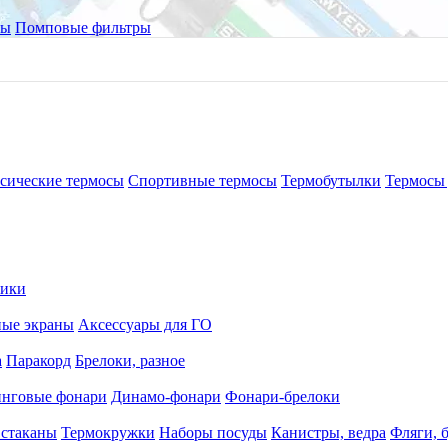
ры
Помповые фильтры
сические термосы
Спортивные термосы
Термобутылки
Термосы 
рики
ные экраны
Аксессуары для ГО
а
Паракорд
Брелоки, разное
нговые фонари
Динамо-фонари
Фонари-брелоки
 стаканы
Термокружки
Наборы посуды
Канистры, ведра
Фляги, 