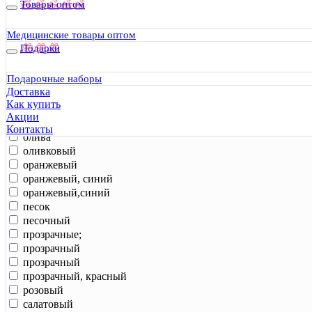
Товары оптом
желтый, черный
зеленый
Медицинские товары оптом
зеленый, серый
Подарки
койот
коричневый
Подарочные наборы
красный
Доставка
металлик
Как купить
мох
Акции
мультикам
Контакты
олива
оливковый
оранжевый
оранжевый, синий
оранжевый,синий
песок
песочный
прозрачные;
прозрачный
прозрачный
прозрачный, красный
розовый
салатовый