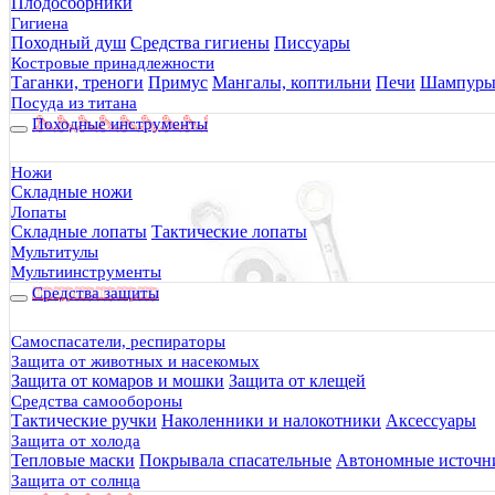
Плодосборники
Объединение Альфапластик
Гигиена
Пакистан
Походный душ
Средства гигиены
Писсуары
Польша
Костровые принадлежности
Примгрупп
Таганки, треноги
Примус
Мангалы, коптильни
Печи
Шампур
Проект LEAF
Посуда из титана
Россия
Походные инструменты
Сайвер
СПЕЦДЕТАЛЬ
Ножи
США
Складные ножи
ТБС Шанс
Лопаты
Трансмедтех
Складные лопаты
Тактические лопаты
Турция
Мультитулы
Фармзащита
Мультиинструменты
Средства защиты
Фармэль
Элларга
Показать еще
Самоспасатели, респираторы
Цвет
Защита от животных и насекомых
Защита от комаров и мошки
Защита от клещей
бежевый
Средства самообороны
бежевый, черный
Тактические ручки
Наколенники и налокотники
Аксессуары
Белый
Защита от холода
белый
Тепловые маски
Покрывала спасательные
Автономные источни
белый, желтый
Защита от солнца
голубой