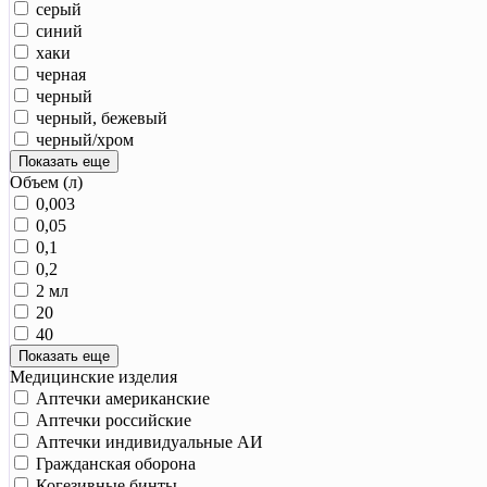
серый
синий
хаки
черная
черный
черный, бежевый
черный/хром
Показать еще
Объем (л)
0,003
0,05
0,1
0,2
2 мл
20
40
Показать еще
Медицинские изделия
Аптечки американские
Аптечки российские
Аптечки индивидуальные АИ
Гражданская оборона
Когезивные бинты