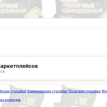
8 (800) 302-25-24
8 (495) 782-73-32
маркетплейсов
кса
йские сухпайки
Американские сухпайки
Польские сухпайки
Ис
ет работать на самовывоз в субботу 25 июля, 8 и 15 а
ка кронидов