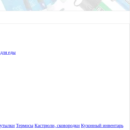
для еды
бутылки
Термосы
Кастрюли, сковородки
Кухонный инвентарь