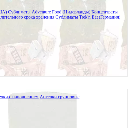
ША)
Сублиматы Adventure Food (Нидерланды)
Концентраты
лительного срока хранения
Сублиматы Trek'n Eat (Германия)
а
(55)
Перевязочные средства
(139)
)
Все для инфузии
(2)
Жгуты
11)
Медицинская литература
(15)
)
Подсумки медицинские
(37)
чки с наполнением
Аптечки групповые