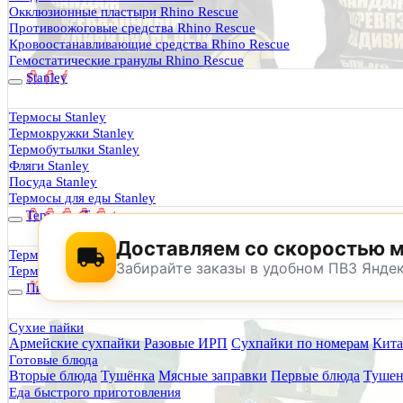
Термосы Stanley
Окклюзионные пластыри Rhino Rescue
Фильтры для воды
Противоожоговые средства Rhino Rescue
Оплата и доставка
Кровоостанавливающие средства Rhino Rescue
Гарантия и возврат
Гемостатические гранулы Rhino Rescue
Оптовикам
Stanley
Контакты
Термосы Stanley
Термокружки Stanley
Будь Готов
.
Термобутылки Stanley
Фляги Stanley
0
Посуда Stanley
Термосы для еды Stanley
Термосы Tyeso
Доставляем со скоростью 
Термокружки Tyeso
Забирайте заказы в удобном ПВЗ Янде
Термобутылки Tyeso
Питание
Сухие пайки
Армейские сухпайки
Разовые ИРП
Сухпайки по номерам
Кита
По техническим причинам магазин не буд
Готовые блюда
Заранее корректируйте дату и время посещения магазина.
Вторые блюда
Тушёнка
Мясные заправки
Первые блюда
Тушен
Еда быстрого приготовления