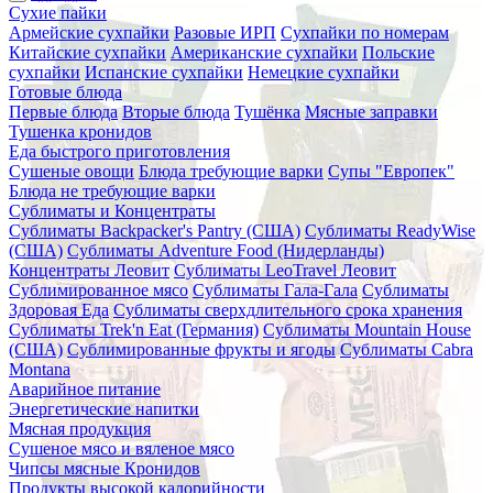
Сухие пайки
Армейские сухпайки
Разовые ИРП
Сухпайки по номерам
Китайские сухпайки
Американские сухпайки
Польские
сухпайки
Испанские сухпайки
Немецкие сухпайки
Готовые блюда
Первые блюда
Вторые блюда
Тушёнка
Мясные заправки
Тушенка кронидов
Еда быстрого приготовления
Сушеные овощи
Блюда требующие варки
Супы "Европек"
Блюда не требующие варки
Сублиматы и Концентраты
Сублиматы Backpacker's Pantry (США)
Сублиматы ReadyWise
(США)
Сублиматы Adventure Food (Нидерланды)
Концентраты Леовит
Сублиматы LeoTravel Леовит
Сублимированное мясо
Сублиматы Гала-Гала
Сублиматы
Здоровая Еда
Сублиматы сверхдлительного срока хранения
Сублиматы Trek'n Eat (Германия)
Сублиматы Mountain House
(США)
Сублимированные фрукты и ягоды
Сублиматы Cabra
Montana
Аварийное питание
Энергетические напитки
Мясная продукция
Сушеное мясо и вяленое мясо
Чипсы мясные Кронидов
Продукты высокой калорийности