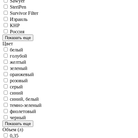
Sawyer
SteriPen
Survivor Filter
Израиль
КНР
Россия
Показать еще
Цвет
белый
голубой
желтый
зеленый
оранжевый
розовый
серый
синий
синий, белый
темно-зеленый
фиолетовый
черный
Показать еще
Объем (л)
0,35