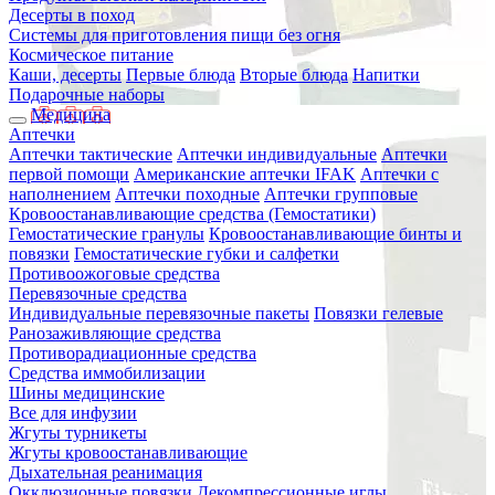
Десерты в поход
Системы для приготовления пищи без огня
Космическое питание
Каши, десерты
Первые блюда
Вторые блюда
Напитки
Подарочные наборы
Медицина
Аптечки
Аптечки тактические
Аптечки индивидуальные
Аптечки
первой помощи
Американские аптечки IFAK
Аптечки с
наполнением
Аптечки походные
Аптечки групповые
Кровоостанавливающие средства (Гемостатики)
Гемостатические гранулы
Кровоостанавливающие бинты и
повязки
Гемостатические губки и салфетки
Противоожоговые средства
Перевязочные средства
Индивидуальные перевязочные пакеты
Повязки гелевые
Ранозаживляющие средства
Противорадиационные средства
Средства иммобилизации
Шины медицинские
Все для инфузии
Жгуты турникеты
Жгуты кровоостанавливающие
Дыхательная реанимация
Окклюзионные повязки
Декомпрессионные иглы