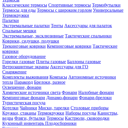
Классические термосы
Спортивные термосы
Термобутылки
Термосы для еды
Термосы с широким горлом
Универсальные
Термокружки
Палатки
Экстремальные палатки
Тенты
Аксессуары для палаток
Спальные мешки
Экстремальные, эксклюзивные
Тактические спальники
Коврики, сидушки, подушки
Трекинговые коврики
Кемпинговые коврики
Тактические
коврики
Газовое оборудование
Горелки газовые
Плиты газовые
Баллоны газовые
Ветрозащитные экраны
Аксессуары для ГО
Снаряжение
Комплекты выживания
Компасы
Автономные источники
тепла
Паракорд
Брелоки, разное
Освещение, фонари
Химические источники света
Фонари
Налобные фонари
Кемпинговые фонари
Динамо-фонари
Фонари-брелоки
Туристическая посуда
Котелки
Чайники
Миски, тарелки
Столовые приборы
Кружки, стаканы
Термокружки
Наборы посуды
Канистры,
ведра
Фляги, бутылки
Термосы
Кастрюли, сковородки
Кухонный инвентарь
Плодосборники