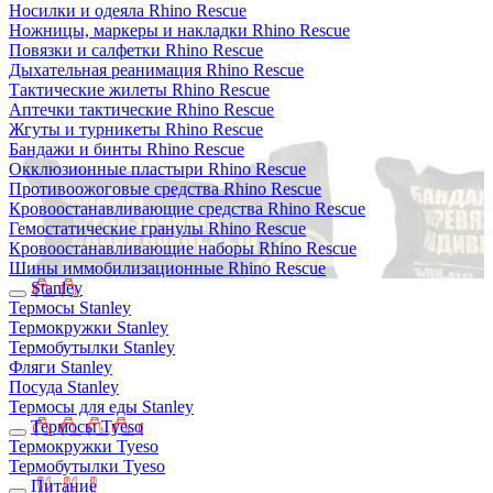
Носилки и одеяла Rhino Rescue
Ножницы, маркеры и накладки Rhino Rescue
Повязки и салфетки Rhino Rescue
Дыхательная реанимация Rhino Rescue
Тактические жилеты Rhino Rescue
Аптечки тактические Rhino Rescue
Жгуты и турникеты Rhino Rescue
Бандажи и бинты Rhino Rescue
Окклюзионные пластыри Rhino Rescue
Противоожоговые средства Rhino Rescue
Кровоостанавливающие средства Rhino Rescue
Гемостатические гранулы Rhino Rescue
Кровоостанавливающие наборы Rhino Rescue
Шины иммобилизационные Rhino Rescue
Stanley
Термосы Stanley
Термокружки Stanley
Термобутылки Stanley
Фляги Stanley
Посуда Stanley
Термосы для еды Stanley
Термосы Tyeso
Термокружки Tyeso
Термобутылки Tyeso
Питание