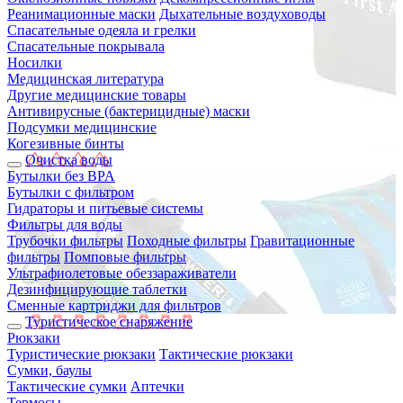
Реанимационные маски
Дыхательные воздуховоды
Спасательные одеяла и грелки
Спасательные покрывала
Носилки
Медицинская литература
Другие медицинские товары
Антивирусные (бактерицидные) маски
Подсумки медицинские
Когезивные бинты
Очистка воды
Бутылки без BPA
Бутылки с фильтром
Гидраторы и питьевые системы
Фильтры для воды
Трубочки фильтры
Походные фильтры
Гравитационные
фильтры
Помповые фильтры
Ультрафиолетовые обеззараживатели
Дезинфицирующие таблетки
Сменные картриджи для фильтров
Туристическое снаряжение
Рюкзаки
Туристические рюкзаки
Тактические рюкзаки
Сумки, баулы
Тактические сумки
Аптечки
Термосы