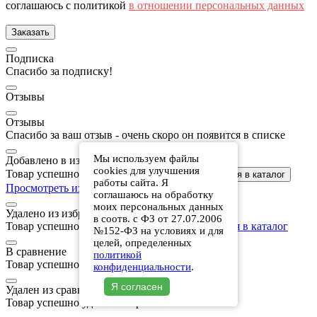
соглашаюсь с политикой
в отношении персональных данных
Заказать
Подписка
Спасибо за подписку!
Отзывы
Отзывы
Спасибо за ваш отзыв - очень скоро он появится в списке
Мы используем файлы
Добавлено в избранное
cookies для улучшения
Товар успешно добавлен в избранное
Вернуться в каталог
работы сайта. Я
Просмотреть избранное
соглашаюсь на обработку
моих персональных данных
Удалено из избранного
в соотв. с ФЗ от 27.07.2006
Товар успешно удален из избранного
Вернуться в каталог
№152-ФЗ на условиях и для
целей, определенных
В сравнение
политикой
Товар успешно добавлен в сравнение
конфиденциальности
.
Я согласен
Удален из сравнения
Товар успешно удален из сравнения