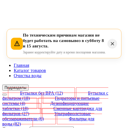
По техническим причинам магазин не
будет работать на самовывоз в субботу 8
и 15 августа.
Заранее корректируйте дату и время посещения магазина.
Главная
Каталог товаров
Очистка воды
Подразделы
Бутылки без BPA
(12)
Бутылки с
фильтром
(18)
Гидраторы и питьевые
системы
(4)
Дезинфицирующие
таблетки
(18)
Сменные картриджи для
фильтров
(27)
Ультрафиолетовые
обеззараживатели
(6)
Фильтры для
воды
(82)