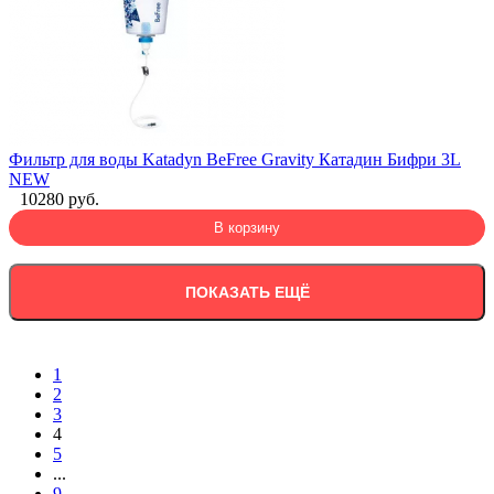
Фильтр для воды Katadyn BeFree Gravity Катадин Бифри 3L
NEW
10280 руб.
В корзину
ПОКАЗАТЬ ЕЩЁ
1
2
3
4
5
...
9