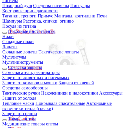
Гигиена
Походный душ
Средства гигиены
Писсуары
Костровые принадлежности
Таганки, треноги
Примус
Мангалы, коптильни
Печи
Шампуры
Растопка, спички, огниво
Посуда из титана
Походные инструменты
Ножи
Складные ножи
Лопаты
Складные лопаты
Тактические лопаты
Мультитулы
Мультиинструменты
Средства защиты
Самоспасатели, респираторы
Защита от животных и насекомых
Защита от комаров и мошки
Защита от клещей
Средства самообороны
Тактические ручки
Наколенники и налокотники
Аксессуары
Защита от холода
Тепловые маски
Покрывала спасательные
Автономные
источники тепла (грелки)
Защита от солнца
Товары оптом
Медицинские товары оптом