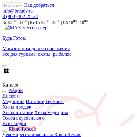
Как добраться
info@bready.ru
8 (800) 302-25-24
00
00
00
00
00
00
Пн 09
- 18
| Вт-Пт 09
- 20
| Сб 10
- 18
Будь Готов
.
Магазин походного снаряжения
все для туризма, охоты, рыбалки
Каталог
Акции
Дисконт
Медицина
Питание
Термосы
Хиты продаж
Хиты питание
Хиты медицина
Охота вкусненького
Все скидки
Rhino Rescue
Декомпресионные иглы Rhino Rescue