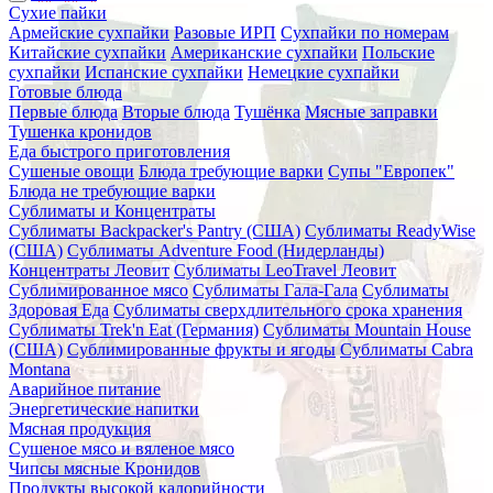
Сухие пайки
Армейские сухпайки
Разовые ИРП
Сухпайки по номерам
Китайские сухпайки
Американские сухпайки
Польские
сухпайки
Испанские сухпайки
Немецкие сухпайки
Готовые блюда
Первые блюда
Вторые блюда
Тушёнка
Мясные заправки
Тушенка кронидов
Еда быстрого приготовления
Сушеные овощи
Блюда требующие варки
Супы "Европек"
Блюда не требующие варки
Сублиматы и Концентраты
Сублиматы Backpacker's Pantry (США)
Сублиматы ReadyWise
(США)
Сублиматы Adventure Food (Нидерланды)
Концентраты Леовит
Сублиматы LeoTravel Леовит
Сублимированное мясо
Сублиматы Гала-Гала
Сублиматы
Здоровая Еда
Сублиматы сверхдлительного срока хранения
Сублиматы Trek'n Eat (Германия)
Сублиматы Mountain House
(США)
Сублимированные фрукты и ягоды
Сублиматы Cabra
Montana
Аварийное питание
Энергетические напитки
Мясная продукция
Сушеное мясо и вяленое мясо
Чипсы мясные Кронидов
Продукты высокой калорийности