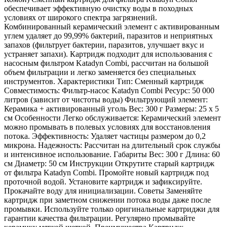
обеспечивает эффективную очистку воды в походных
условиях от широкого спектра загрязнений.
Комбинированный керамический элемент с активированным
углем удаляет до 99,99% бактерий, паразитов и неприятных
запахов (фильтрует бактерии, паразитов, улучшает вкус и
устраняет запахи). Картридж подходит для использования с
насосным фильтром Katadyn Combi, рассчитан на большой
объем фильтрации и легко заменяется без специальных
инструментов. Характеристики Тип: Сменный картридж
Совместимость: Фильтр-насос Katadyn Combi Ресурс: 50 000
литров (зависит от чистоты воды) Фильтрующий элемент:
Керамика + активированный уголь Вес: 300 г Размеры: 25 х 5
см Особенности Легко обслуживается: Керамический элемент
можно промывать в полевых условиях для восстановления
потока. Эффективность: Удаляет частицы размером до 0,2
микрона. Надежность: Рассчитан на длительный срок службы
и интенсивное использование. Габариты Вес: 300 г Длина: 60
см Диаметр: 50 см Инструкции Открутите старый картридж
от фильтра Katadyn Combi. Промойте новый картридж под
проточной водой. Установите картридж и зафиксируйте.
Прокачайте воду для инициализации. Советы Заменяйте
картридж при заметном снижении потока воды даже после
промывки. Используйте только оригинальные картриджи для
гарантии качества фильтрации. Регулярно промывайте