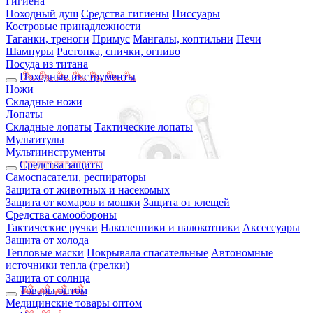
Гигиена
Походный душ
Средства гигиены
Писсуары
Костровые принадлежности
Таганки, треноги
Примус
Мангалы, коптильни
Печи
Шампуры
Растопка, спички, огниво
Посуда из титана
Походные инструменты
Ножи
Складные ножи
Лопаты
Складные лопаты
Тактические лопаты
Мультитулы
Мультиинструменты
Средства защиты
Самоспасатели, респираторы
Защита от животных и насекомых
Защита от комаров и мошки
Защита от клещей
Средства самообороны
Тактические ручки
Наколенники и налокотники
Аксессуары
Защита от холода
Тепловые маски
Покрывала спасательные
Автономные
источники тепла (грелки)
Защита от солнца
Товары оптом
Медицинские товары оптом