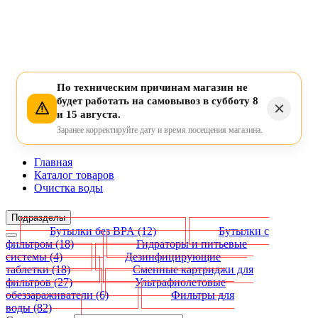
По техническим причинам магазин не
будет работать на самовывоз в субботу 8
и 15 августа.
Заранее корректируйте дату и время посещения магазина.
Главная
Каталог товаров
Очистка воды
Подразделы
Бутылки без BPA
(12)
Бутылки с
фильтром
(18)
Гидраторы и питьевые
системы
(4)
Дезинфицирующие
таблетки
(18)
Сменные картриджи для
фильтров
(27)
Ультрафиолетовые
обеззараживатели
(6)
Фильтры для
воды
(82)