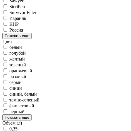
Sawyer
SteriPen
Survivor Filter
Израиль
КНР
Россия
Показать еще
Цвет
белый
голубой
желтый
зеленый
оранжевый
розовый
серый
синий
синий, белый
темно-зеленый
фиолетовый
черный
Показать еще
Объем (л)
0,35