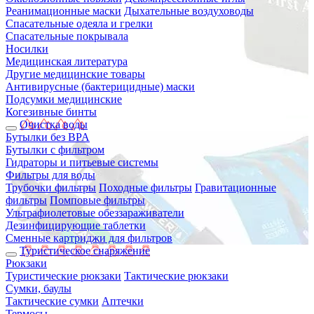
Реанимационные маски
Дыхательные воздуховоды
Спасательные одеяла и грелки
Спасательные покрывала
Носилки
Медицинская литература
Другие медицинские товары
Антивирусные (бактерицидные) маски
Подсумки медицинские
Когезивные бинты
Очистка воды
Бутылки без BPA
Бутылки с фильтром
Гидраторы и питьевые системы
Фильтры для воды
Трубочки фильтры
Походные фильтры
Гравитационные
фильтры
Помповые фильтры
Ультрафиолетовые обеззараживатели
Дезинфицирующие таблетки
Сменные картриджи для фильтров
Туристическое снаряжение
Рюкзаки
Туристические рюкзаки
Тактические рюкзаки
Сумки, баулы
Тактические сумки
Аптечки
Термосы