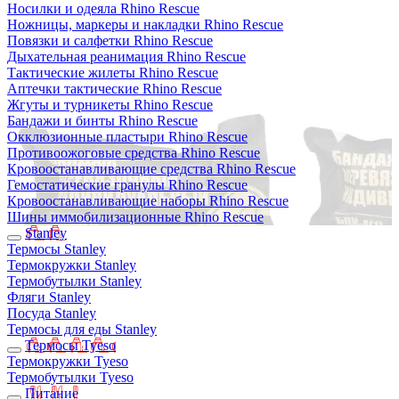
Носилки и одеяла Rhino Rescue
Ножницы, маркеры и накладки Rhino Rescue
Повязки и салфетки Rhino Rescue
Дыхательная реанимация Rhino Rescue
Тактические жилеты Rhino Rescue
Аптечки тактические Rhino Rescue
Жгуты и турникеты Rhino Rescue
Бандажи и бинты Rhino Rescue
Окклюзионные пластыри Rhino Rescue
Противоожоговые средства Rhino Rescue
Кровоостанавливающие средства Rhino Rescue
Гемостатические гранулы Rhino Rescue
Кровоостанавливающие наборы Rhino Rescue
Шины иммобилизационные Rhino Rescue
Stanley
Термосы Stanley
Термокружки Stanley
Термобутылки Stanley
Фляги Stanley
Посуда Stanley
Термосы для еды Stanley
Термосы Tyeso
Термокружки Tyeso
Термобутылки Tyeso
Питание