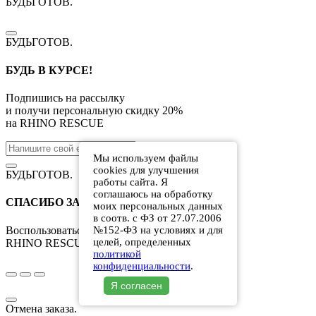
БУДЬГОТОВ
.
БУДЬГОТОВ
.
БУДЬ В КУРСЕ!
Подпишись на рассылку
и получи персональную скидку
20%
на
RHINO RESCUE
За скидкой 20%
Мы используем файлы
cookies для улучшения
БУДЬГОТОВ
.
работы сайта. Я
соглашаюсь на обработку
СПАСИБО ЗА ПОДПИСКУ!
моих персональных данных
в соотв. с ФЗ от 27.07.2006
Воспользоваться скидкой
20%
на
№152-ФЗ на условиях и для
целей, определенных
RHINO RESCUE
можно по промокоду
политикой
конфиденциальности
.
Я согласен
Отмена заказа.