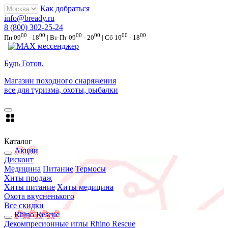
Как добраться
info@bready.ru
8 (800) 302-25-24
00
00
00
00
00
00
Пн 09
- 18
| Вт-Пт 09
- 20
| Сб 10
- 18
Будь Готов
.
Магазин походного снаряжения
все для туризма, охоты, рыбалки
Каталог
Акции
Дисконт
Медицина
Питание
Термосы
Хиты продаж
Хиты питание
Хиты медицина
Охота вкусненького
Все скидки
Rhino Rescue
Декомпресионные иглы Rhino Rescue