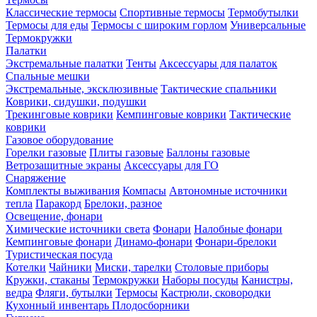
Классические термосы
Спортивные термосы
Термобутылки
Термосы для еды
Термосы с широким горлом
Универсальные
Термокружки
Палатки
Экстремальные палатки
Тенты
Аксессуары для палаток
Спальные мешки
Экстремальные, эксклюзивные
Тактические спальники
Коврики, сидушки, подушки
Трекинговые коврики
Кемпинговые коврики
Тактические
коврики
Газовое оборудование
Горелки газовые
Плиты газовые
Баллоны газовые
Ветрозащитные экраны
Аксессуары для ГО
Снаряжение
Комплекты выживания
Компасы
Автономные источники
тепла
Паракорд
Брелоки, разное
Освещение, фонари
Химические источники света
Фонари
Налобные фонари
Кемпинговые фонари
Динамо-фонари
Фонари-брелоки
Туристическая посуда
Котелки
Чайники
Миски, тарелки
Столовые приборы
Кружки, стаканы
Термокружки
Наборы посуды
Канистры,
ведра
Фляги, бутылки
Термосы
Кастрюли, сковородки
Кухонный инвентарь
Плодосборники