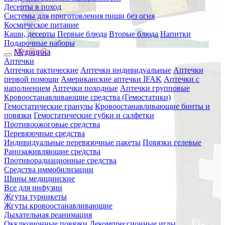
Десерты в поход
Системы для приготовления пищи без огня
Космическое питание
Каши, десерты
Первые блюда
Вторые блюда
Напитки
Подарочные наборы
Медицина
Аптечки
Аптечки тактические
Аптечки индивидуальные
Аптечки
первой помощи
Американские аптечки IFAK
Аптечки с
наполнением
Аптечки походные
Аптечки групповые
Кровоостанавливающие средства (Гемостатики)
Гемостатические гранулы
Кровоостанавливающие бинты и
повязки
Гемостатические губки и салфетки
Противоожоговые средства
Перевязочные средства
Индивидуальные перевязочные пакеты
Повязки гелевые
Ранозаживляющие средства
Противорадиационные средства
Средства иммобилизации
Шины медицинские
Все для инфузии
Жгуты турникеты
Жгуты кровоостанавливающие
Дыхательная реанимация
Окклюзионные повязки
Декомпрессионные иглы