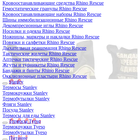
Кровоостанавливающие средства Rhino Rescue
Гемостатические гранулы Rhino Rescue
Кровоостанавливающие наборы Rhino Rescue
Шины иммобилизационные Rhino Rescue
Декомпресионные иглы Rhino Rescue
Носилки и одеяла Rhino Rescue
Ножницы, маркеры и накладки Rhino Rescue
Повязки и салфетки Rhino Rescue
Дыхательная реанимация Rhino Rescue
Тактические жилеты Rhino Rescue
Аптечки тактические Rhino Rescue
Жгуты и турникеты Rhino Rescue
Бандажи и бинты Rhino Rescue
Окклюзионные пластыри Rhino Rescue
Stanley
Термосы Stanley
Термокружки Stanley
Термобутылки Stanley
Фляги Stanley
Посуда Stanley
Термосы для еды Stanley
Термосы Tyeso
Термокружки Tyeso
Термобутылки Tyeso
Питание