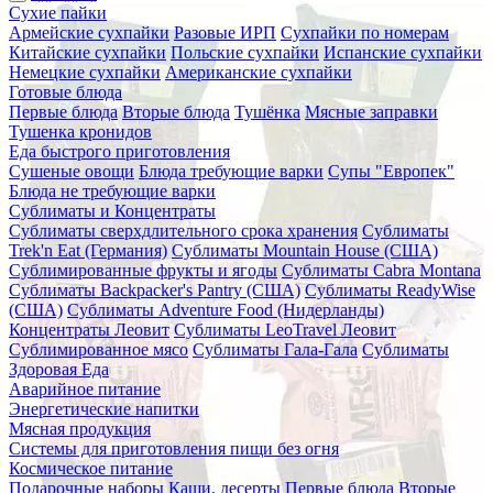
Сухие пайки
Армейские сухпайки
Разовые ИРП
Сухпайки по номерам
Китайские сухпайки
Польские сухпайки
Испанские сухпайки
Немецкие сухпайки
Американские сухпайки
Готовые блюда
Первые блюда
Вторые блюда
Тушёнка
Мясные заправки
Тушенка кронидов
Еда быстрого приготовления
Сушеные овощи
Блюда требующие варки
Супы "Европек"
Блюда не требующие варки
Сублиматы и Концентраты
Сублиматы сверхдлительного срока хранения
Сублиматы
Trek'n Eat (Германия)
Сублиматы Mountain House (США)
Сублимированные фрукты и ягоды
Сублиматы Cabra Montana
Сублиматы Backpacker's Pantry (США)
Сублиматы ReadyWise
(США)
Сублиматы Adventure Food (Нидерланды)
Концентраты Леовит
Сублиматы LeoTravel Леовит
Сублимированное мясо
Сублиматы Гала-Гала
Сублиматы
Здоровая Еда
Аварийное питание
Энергетические напитки
Мясная продукция
Системы для приготовления пищи без огня
Космическое питание
Подарочные наборы
Каши, десерты
Первые блюда
Вторые