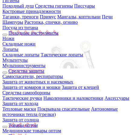
Гигиена
Походный душ
Средства гигиены
Писсуары
Костровые принадлежности
Таганки, треноги
Примус
Мангалы, коптильни
Печи
Шампуры
Растопка, спички, огниво
Посуда из титана
Походные инструменты
Ножи
Складные ножи
Лопаты
Складные лопаты
Тактические лопаты
Мультитулы
Мультиинструменты
Средства защиты
Самоспасатели, респираторы
Защита от животных и насекомых
Защита от комаров и мошки
Защита от клещей
Средства самообороны
Тактические ручки
Наколенники и налокотники
Аксессуары
Защита от холода
Тепловые маски
Покрывала спасательные
Автономные
источники тепла (грелки)
Защита от солнца
Товары оптом
Медицинские товары оптом