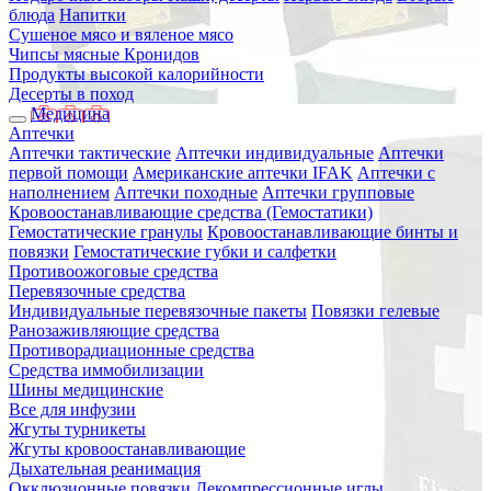
блюда
Напитки
Сушеное мясо и вяленое мясо
Чипсы мясные Кронидов
Продукты высокой калорийности
Десерты в поход
Медицина
Аптечки
Аптечки тактические
Аптечки индивидуальные
Аптечки
первой помощи
Американские аптечки IFAK
Аптечки с
наполнением
Аптечки походные
Аптечки групповые
Кровоостанавливающие средства (Гемостатики)
Гемостатические гранулы
Кровоостанавливающие бинты и
повязки
Гемостатические губки и салфетки
Противоожоговые средства
Перевязочные средства
Индивидуальные перевязочные пакеты
Повязки гелевые
Ранозаживляющие средства
Противорадиационные средства
Средства иммобилизации
Шины медицинские
Все для инфузии
Жгуты турникеты
Жгуты кровоостанавливающие
Дыхательная реанимация
Окклюзионные повязки
Декомпрессионные иглы