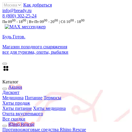
Как добраться
info@bready.ru
8 (800) 302-25-24
00
00
00
00
00
00
Пн 09
- 18
| Вт-Пт 09
- 20
| Сб 10
- 18
Будь Готов
.
Магазин походного снаряжения
все для туризма, охоты, рыбалки
Каталог
Акции
Дисконт
Медицина
Питание
Термосы
Хиты продаж
Хиты питание
Хиты медицина
Охота вкусненького
Все скидки
Rhino Rescue
Противоожоговые средства Rhino Rescue