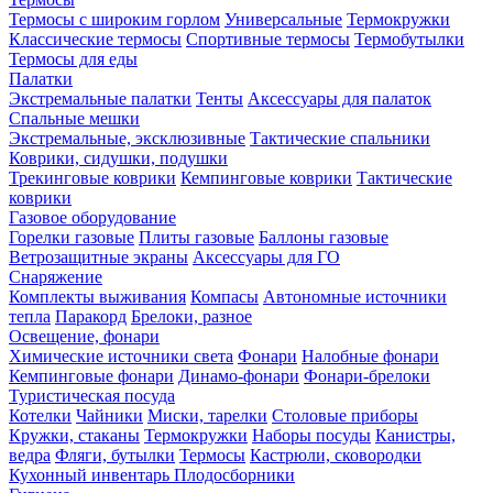
Термосы с широким горлом
Универсальные
Термокружки
Классические термосы
Спортивные термосы
Термобутылки
Термосы для еды
Палатки
Экстремальные палатки
Тенты
Аксессуары для палаток
Спальные мешки
Экстремальные, эксклюзивные
Тактические спальники
Коврики, сидушки, подушки
Трекинговые коврики
Кемпинговые коврики
Тактические
коврики
Газовое оборудование
Горелки газовые
Плиты газовые
Баллоны газовые
Ветрозащитные экраны
Аксессуары для ГО
Снаряжение
Комплекты выживания
Компасы
Автономные источники
тепла
Паракорд
Брелоки, разное
Освещение, фонари
Химические источники света
Фонари
Налобные фонари
Кемпинговые фонари
Динамо-фонари
Фонари-брелоки
Туристическая посуда
Котелки
Чайники
Миски, тарелки
Столовые приборы
Кружки, стаканы
Термокружки
Наборы посуды
Канистры,
ведра
Фляги, бутылки
Термосы
Кастрюли, сковородки
Кухонный инвентарь
Плодосборники