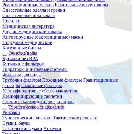
Реанимационные маски
Дыхательные воздуховоды
Спасательные одеяла и грелки
Спасательные покрывала
Носилки
Медицинская литература
Другие медицинские товары
Антивирусные (бактерицидные) маски
Подсумки медицинские
Когезивные бинты
Очистка воды
Бутылки без BPA
Бутылки с фильтром
Гидраторы и питьевые системы
Фильтры для воды
Трубочки фильтры
Походные фильтры
Гравитационные
фильтры
Помповые фильтры
Ультрафиолетовые обеззараживатели
Дезинфицирующие таблетки
Сменные картриджи для фильтров
Туристическое снаряжение
Рюкзаки
Туристические рюкзаки
Тактические рюкзаки
Сумки, баулы
Тактические сумки
Аптечки
Термосы