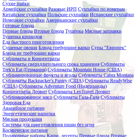
Сухие пайки
Армейские сухпайки
Разовые ИРП
Сухпайки по номерам
Китайские сухпайки
Польские сухпайки
Испанские сухпайки
Немецкие сухпайки
Американские сухпайки
Готовые блюда
Первые блюда
Вторые блюда
Тушёнка
Мясные заправки
Тушенка кронидов
Еда быстрого приготовления
Сушеные овощи
Блюда требующие варки
Супы "Европек"
Блюда не требующие варки
Сублиматы и Концентраты
Сублиматы сверхдлительного срока хранения
Сублиматы
Trek'n Eat (Германия)
Сублиматы Mountain House (США)
Сублимированные фрукты и ягоды
Сублиматы Cabra Montana
Сублиматы Backpacker's Pantry (США)
Сублиматы ReadyWise
(США)
Сублиматы Adventure Food (Нидерланды)
Концентраты Леовит
Сублиматы LeoTravel Леовит
Сублимированное мясо
Сублиматы Гала-Гала
Сублиматы
Здоровая Еда
Аварийное питание
Энергетические напитки
Мясная продукция
Системы для приготовления пищи без огня
Космическое питание
Подарочные наборы
Каши, десерты
Первые блюда
Вторые