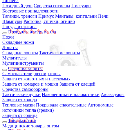
Гигиена
Походный душ
Средства гигиены
Писсуары
Костровые принадлежности
Таганки, треноги
Примус
Мангалы, коптильни
Печи
Шампуры
Растопка, спички, огниво
Посуда из титана
Походные инструменты
Ножи
Складные ножи
Лопаты
Складные лопаты
Тактические лопаты
Мультитулы
Мультиинструменты
Средства защиты
Самоспасатели, респираторы
Защита от животных и насекомых
Защита от комаров и мошки
Защита от клещей
Средства самообороны
Тактические ручки
Наколенники и налокотники
Аксессуары
Защита от холода
Тепловые маски
Покрывала спасательные
Автономные
источники тепла (грелки)
Защита от солнца
Товары оптом
Медицинские товары оптом