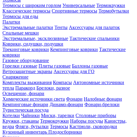
Термосы с широким горлом
Универсальные
Термокружки
Классические термосы
Спортивные термосы
Термобутылки
Термосы для еды
Палатки
Экстремальные палатки
Тенты
Аксессуары для палаток
Спальные мешки
Экстремальные, эксклюзивные
Тактические спальники
Коврики, сидушки, подушки
Трекинговые коврики
Кемпинговые коврики
Тактические
коврики
Газовое оборудование
Горелки газовые
Плиты газовые
Баллоны газовые
Ветрозащитные экраны
Аксессуары для ГО
Снаряжение
Комплекты выживания
Компасы
Автономные источники
тепла
Паракорд
Брелоки, разное
Освещение, фонари
Химические источники света
Фонари
Налобные фонари
Кемпинговые фонари
Динамо-фонари
Фонари-брелоки
Туристическая посуда
Котелки
Чайники
Миски, тарелки
Столовые приборы
Кружки, стаканы
Термокружки
Наборы посуды
Канистры,
ведра
Фляги, бутылки
Термосы
Кастрюли, сковородки
Кухонный инвентарь
Плодосборники