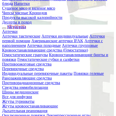
блюда
Напитки
Сушеное мясо и вяленое мясо
Чипсы мясные Кронидов
Продукты высокой калорийности
Десерты в поход
Медицина
Аптечки
Аптечки тактические
Аптечки индивидуальные
Аптечки
первой помощи
Американские аптечки IFAK
Аптечки с
наполнением
Аптечки походные
Аптечки групповые
Кровоостанавливающие средства (Гемостатики)
Гемостатические гранулы
Кровоостанавливающие бинты и
повязки
Гемостатические губки и салфетки
Противоожоговые средства
Перевязочные средства
Индивидуальные перевязочные пакеты
Повязки гелевые
Ранозаживляющие средства
Противорадиационные средства
Средства иммобилизации
Шины медицинские
Все для инфузии
Жгуты турникеты
Жгуты кровоостанавливающие
Дыхательная реанимация
Окклюзионные повязки
Декомпрессионные иглы