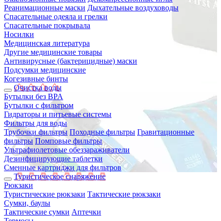
Реанимационные маски
Дыхательные воздуховоды
Спасательные одеяла и грелки
Спасательные покрывала
Носилки
Медицинская литература
Другие медицинские товары
Антивирусные (бактерицидные) маски
Подсумки медицинские
Когезивные бинты
Очистка воды
Бутылки без BPA
Бутылки с фильтром
Гидраторы и питьевые системы
Фильтры для воды
Трубочки фильтры
Походные фильтры
Гравитационные
фильтры
Помповые фильтры
Ультрафиолетовые обеззараживатели
Дезинфицирующие таблетки
Сменные картриджи для фильтров
Туристическое снаряжение
Рюкзаки
Туристические рюкзаки
Тактические рюкзаки
Сумки, баулы
Тактические сумки
Аптечки
Термосы