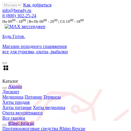
Как добраться
info@bready.ru
8 (800) 302-25-24
00
00
00
00
00
00
Пн 09
- 18
| Вт-Пт 09
- 20
| Сб 10
- 18
Будь Готов
.
Магазин походного снаряжения
все для туризма, охоты, рыбалки
Каталог
Акции
Дисконт
Медицина
Питание
Термосы
Хиты продаж
Хиты питание
Хиты медицина
Охота вкусненького
Все скидки
Rhino Rescue
Противоожоговые средства Rhino Rescue