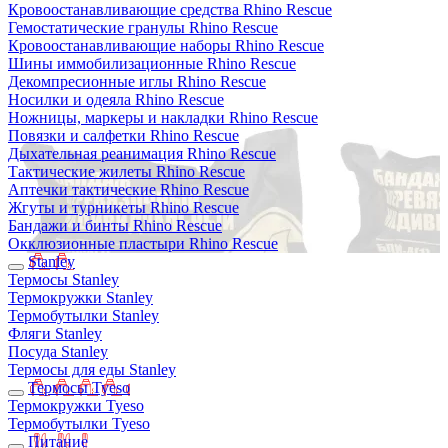
Кровоостанавливающие средства Rhino Rescue
Гемостатические гранулы Rhino Rescue
Кровоостанавливающие наборы Rhino Rescue
Шины иммобилизационные Rhino Rescue
Декомпресионные иглы Rhino Rescue
Носилки и одеяла Rhino Rescue
Ножницы, маркеры и накладки Rhino Rescue
Повязки и салфетки Rhino Rescue
Дыхательная реанимация Rhino Rescue
Тактические жилеты Rhino Rescue
Аптечки тактические Rhino Rescue
Жгуты и турникеты Rhino Rescue
Бандажи и бинты Rhino Rescue
Окклюзионные пластыри Rhino Rescue
Stanley
Термосы Stanley
Термокружки Stanley
Термобутылки Stanley
Фляги Stanley
Посуда Stanley
Термосы для еды Stanley
Термосы Tyeso
Термокружки Tyeso
Термобутылки Tyeso
Питание