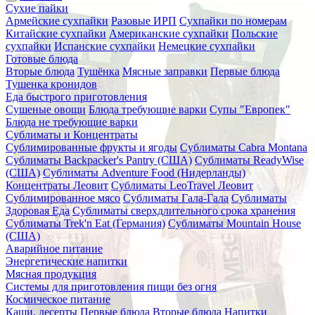
Сухие пайки
Армейские сухпайки
Разовые ИРП
Сухпайки по номерам
Китайские сухпайки
Американские сухпайки
Польские
сухпайки
Испанские сухпайки
Немецкие сухпайки
Готовые блюда
Вторые блюда
Тушёнка
Мясные заправки
Первые блюда
Тушенка кронидов
Еда быстрого приготовления
Сушеные овощи
Блюда требующие варки
Супы "Европек"
Блюда не требующие варки
Сублиматы и Концентраты
Сублимированные фрукты и ягоды
Сублиматы Cabra Montana
Сублиматы Backpacker's Pantry (США)
Сублиматы ReadyWise
(США)
Сублиматы Adventure Food (Нидерланды)
Концентраты Леовит
Сублиматы LeoTravel Леовит
Сублимированное мясо
Сублиматы Гала-Гала
Сублиматы
Здоровая Еда
Сублиматы сверхдлительного срока хранения
Сублиматы Trek'n Eat (Германия)
Сублиматы Mountain House
(США)
Аварийное питание
Энергетические напитки
Мясная продукция
Системы для приготовления пищи без огня
Космическое питание
Каши, десерты
Первые блюда
Вторые блюда
Напитки