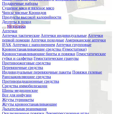
Подарочные наборы
Сушеное мясо и вяленое мясо
Чипсы мясные Кронидов
Продукты высокой калорийности
Десерты в поход
Медицина
Аптечки
Аптечки тактические
Аптечки индивидуальные
Аптечки
первой помощи
Аптечки походные
Американские аптечки
IFAK
Аптечки с наполнением
Аптечки групповые
Кровоостанавливающие средства (Гемостатики)
Кровоостанавливающие бинты и повязки
Гемостатические
губки и салфетки
Гемостатические гранулы
Противоожоговые средства
Перевязочные средства
Индивидуальные перевязочные пакеты
Повязки гелевые
Ранозаживляющие средства
Противорадиационные средства
Средства иммобилизации
Шины медицинские
Все для инфузии
Жгуты турникеты
Жгуты кровоостанавливающие
Дыхательная реанимация
Окклюзионные повязки
Декомпрессионные иглы