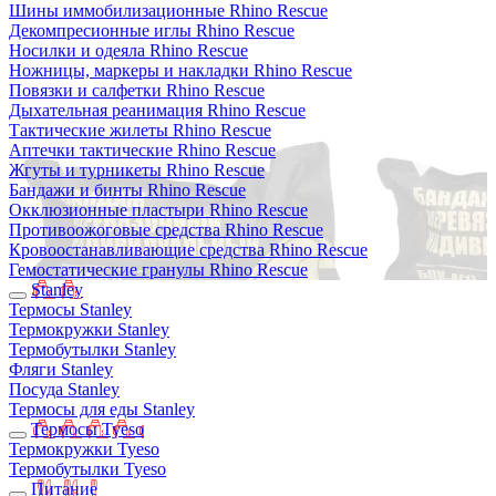
Шины иммобилизационные Rhino Rescue
Декомпресионные иглы Rhino Rescue
Носилки и одеяла Rhino Rescue
Ножницы, маркеры и накладки Rhino Rescue
Повязки и салфетки Rhino Rescue
Дыхательная реанимация Rhino Rescue
Тактические жилеты Rhino Rescue
Аптечки тактические Rhino Rescue
Жгуты и турникеты Rhino Rescue
Бандажи и бинты Rhino Rescue
Окклюзионные пластыри Rhino Rescue
Противоожоговые средства Rhino Rescue
Кровоостанавливающие средства Rhino Rescue
Гемостатические гранулы Rhino Rescue
Stanley
Термосы Stanley
Термокружки Stanley
Термобутылки Stanley
Фляги Stanley
Посуда Stanley
Термосы для еды Stanley
Термосы Tyeso
Термокружки Tyeso
Термобутылки Tyeso
Питание