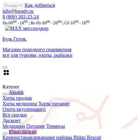
Как добраться
info@bready.ru
8 (800) 302-25-24
00
00
00
00
00
00
Пн 09
- 18
| Вт-Пт 09
- 20
| Сб 10
- 18
Будь Готов
.
Магазин походного снаряжения
все для туризма, охоты, рыбалки
Каталог
Акции
Хиты продаж
Хиты медицина
Хиты питание
Охота вкусненького
Все скидки
Дисконт
Медицина
Питание
Термосы
Rhino Rescue
Кровоостанавливающие наборы Rhino Rescue