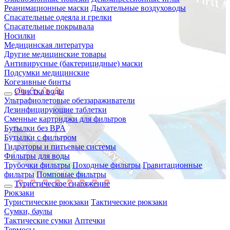
Реанимационные маски
Дыхательные воздуховоды
Спасательные одеяла и грелки
Спасательные покрывала
Носилки
Медицинская литература
Другие медицинские товары
Антивирусные (бактерицидные) маски
Подсумки медицинские
Когезивные бинты
Очистка воды
Ультрафиолетовые обеззараживатели
Дезинфицирующие таблетки
Сменные картриджи для фильтров
Бутылки без BPA
Бутылки с фильтром
Гидраторы и питьевые системы
Фильтры для воды
Трубочки фильтры
Походные фильтры
Гравитационные
фильтры
Помповые фильтры
Туристическое снаряжение
Рюкзаки
Туристические рюкзаки
Тактические рюкзаки
Сумки, баулы
Тактические сумки
Аптечки
Термосы