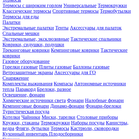
Термосы с широким горлом
Универсальные
Термокружки
Классические термосы
Спортивные термосы
Термобутылки
Термосы для еды
Палатки
Экстремальные палатки
Тенты
Аксессуары для палаток
Спальные мешки
Экстремальные, эксклюзивные
Тактические спальники
Коврики, сидушки, подушки
Трекинговые коврики
Кемпинговые коврики
Тактические
коврики
Газовое оборудование
Горелки газовые
Плиты газовые
Баллоны газовые
Ветрозащитные экраны
Аксессуары для ГО
Снаряжение
Комплекты выживания
Компасы
Автономные источники
тепла
Паракорд
Брелоки, разное
Освещение, фонари
Химические источники света
Фонари
Налобные фонари
Кемпинговые фонари
Динамо-фонари
Фонари-брелоки
Туристическая посуда
Котелки
Чайники
Миски, тарелки
Столовые приборы
Кружки, стаканы
Термокружки
Наборы посуды
Канистры,
ведра
Фляги, бутылки
Термосы
Кастрюли, сковородки
Кухонный инвентарь
Плодосборники