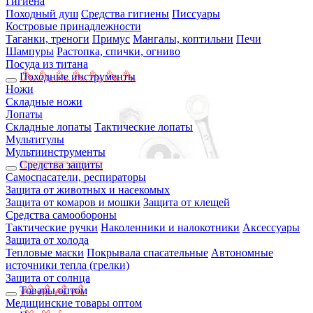
Гигиена
Походный душ
Средства гигиены
Писсуары
Костровые принадлежности
Таганки, треноги
Примус
Мангалы, коптильни
Печи
Шампуры
Растопка, спички, огниво
Посуда из титана
Походные инструменты
Ножи
Складные ножи
Лопаты
Складные лопаты
Тактические лопаты
Мультитулы
Мультиинструменты
Средства защиты
Самоспасатели, респираторы
Защита от животных и насекомых
Защита от комаров и мошки
Защита от клещей
Средства самообороны
Тактические ручки
Наколенники и налокотники
Аксессуары
Защита от холода
Тепловые маски
Покрывала спасательные
Автономные
источники тепла (грелки)
Защита от солнца
Товары оптом
Медицинские товары оптом