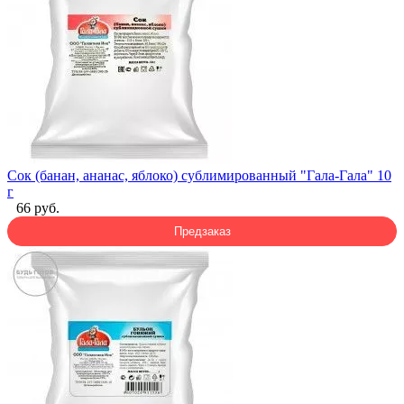
Сок (банан, ананас, яблоко) сублимированный "Гала-Гала" 10
г
66 руб.
Предзаказ