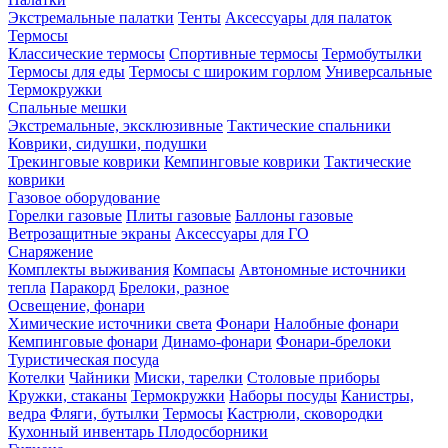
Экстремальные палатки
Тенты
Аксессуары для палаток
Термосы
Классические термосы
Спортивные термосы
Термобутылки
Термосы для еды
Термосы с широким горлом
Универсальные
Термокружки
Спальные мешки
Экстремальные, эксклюзивные
Тактические спальники
Коврики, сидушки, подушки
Трекинговые коврики
Кемпинговые коврики
Тактические
коврики
Газовое оборудование
Горелки газовые
Плиты газовые
Баллоны газовые
Ветрозащитные экраны
Аксессуары для ГО
Снаряжение
Комплекты выживания
Компасы
Автономные источники
тепла
Паракорд
Брелоки, разное
Освещение, фонари
Химические источники света
Фонари
Налобные фонари
Кемпинговые фонари
Динамо-фонари
Фонари-брелоки
Туристическая посуда
Котелки
Чайники
Миски, тарелки
Столовые приборы
Кружки, стаканы
Термокружки
Наборы посуды
Канистры,
ведра
Фляги, бутылки
Термосы
Кастрюли, сковородки
Кухонный инвентарь
Плодосборники