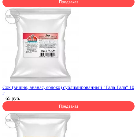
Предзаказ
Сок (вишня, ананас, яблоко) сублимированный "Гала-Гала" 10
г
65 руб.
Предзаказ