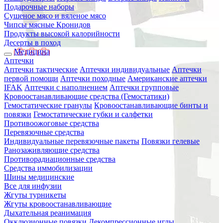
Подарочные наборы
Сушеное мясо и вяленое мясо
Чипсы мясные Кронидов
Продукты высокой калорийности
Десерты в поход
Медицина
Аптечки
Аптечки тактические
Аптечки индивидуальные
Аптечки
первой помощи
Аптечки походные
Американские аптечки
IFAK
Аптечки с наполнением
Аптечки групповые
Кровоостанавливающие средства (Гемостатики)
Гемостатические гранулы
Кровоостанавливающие бинты и
повязки
Гемостатические губки и салфетки
Противоожоговые средства
Перевязочные средства
Индивидуальные перевязочные пакеты
Повязки гелевые
Ранозаживляющие средства
Противорадиационные средства
Средства иммобилизации
Шины медицинские
Все для инфузии
Жгуты турникеты
Жгуты кровоостанавливающие
Дыхательная реанимация
Окклюзионные повязки
Декомпрессионные иглы