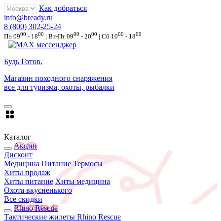
Как добраться
info@bready.ru
8 (800) 302-25-24
00
00
00
00
00
00
Пн 09
- 18
| Вт-Пт 09
- 20
| Сб 10
- 18
Будь Готов
.
Магазин походного снаряжения
все для туризма, охоты, рыбалки
Каталог
Акции
Дисконт
Медицина
Питание
Термосы
Хиты продаж
Хиты питание
Хиты медицина
Охота вкусненького
Все скидки
Rhino Rescue
Тактические жилеты Rhino Rescue