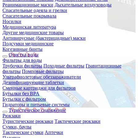
Реанимационные маски
Дыхательные воздуховоды
Спасательные одеяла и грелки
Спасательные покрывала
Носилки
Медицинская литература
Другие медицинские товары
Антивирусные (бактерицидные) маски
Подсумки медицинские
Когезивные бинты
Очистка воды
Фильтры для воды
Трубочки фильтры
Походные фильтры
Гравитационные
фильтры
Помповые фильтры
Ультрафиолетовые обеззараживатели
Дезинфицирующие таблетки
Сменные картриджи для фильтров
Бутылки без BPA
Бутылки с фильтром
Гидраторы и питьевые системы
Туристическое снаряжение
Рюкзаки
Туристические рюкзаки
Тактические рюкзаки
Сумки, баулы
Тактические сумки
Аптечки
Палатки