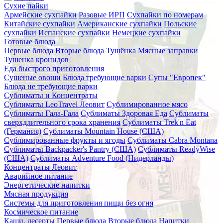
Сухие пайки
Армейские сухпайки
Разовые ИРП
Сухпайки по номерам
Китайские сухпайки
Американские сухпайки
Польские
сухпайки
Испанские сухпайки
Немецкие сухпайки
Готовые блюда
Первые блюда
Вторые блюда
Тушёнка
Мясные заправки
Тушенка кронидов
Еда быстрого приготовления
Сушеные овощи
Блюда требующие варки
Супы "Европек"
Блюда не требующие варки
Сублиматы и Концентраты
Сублиматы LeoTravel Леовит
Сублимированное мясо
Сублиматы Гала-Гала
Сублиматы Здоровая Еда
Сублиматы
сверхдлительного срока хранения
Сублиматы Trek'n Eat
(Германия)
Сублиматы Mountain House (США)
Сублимированные фрукты и ягоды
Сублиматы Cabra Montana
Сублиматы Backpacker's Pantry (США)
Сублиматы ReadyWise
(США)
Сублиматы Adventure Food (Нидерланды)
Концентраты Леовит
Аварийное питание
Энергетические напитки
Мясная продукция
Системы для приготовления пищи без огня
Космическое питание
Каши, десерты
Первые блюда
Вторые блюда
Напитки