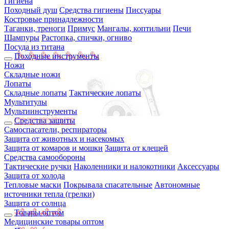
Гигиена
Походный душ
Средства гигиены
Писсуары
Костровые принадлежности
Таганки, треноги
Примус
Мангалы, коптильни
Печи
Шампуры
Растопка, спички, огниво
Посуда из титана
Походные инструменты
Ножи
Складные ножи
Лопаты
Складные лопаты
Тактические лопаты
Мультитулы
Мультиинструменты
Средства защиты
Самоспасатели, респираторы
Защита от животных и насекомых
Защита от комаров и мошки
Защита от клещей
Средства самообороны
Тактические ручки
Наколенники и налокотники
Аксессуары
Защита от холода
Тепловые маски
Покрывала спасательные
Автономные
источники тепла (грелки)
Защита от солнца
Товары оптом
Медицинские товары оптом