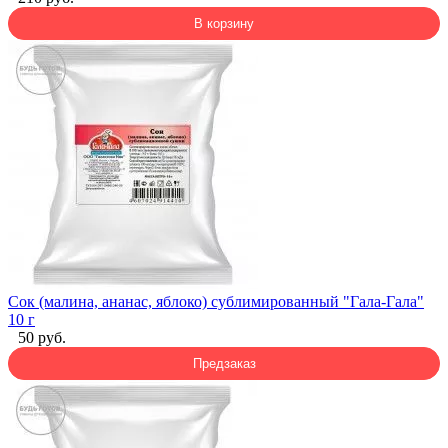
В корзину
Сок (малина, ананас, яблоко) сублимированный "Гала-Гала"
10 г
50 руб.
Предзаказ