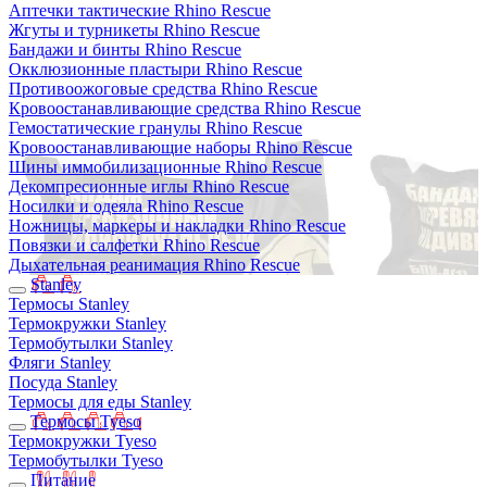
Аптечки тактические Rhino Rescue
Жгуты и турникеты Rhino Rescue
Бандажи и бинты Rhino Rescue
Окклюзионные пластыри Rhino Rescue
Противоожоговые средства Rhino Rescue
Кровоостанавливающие средства Rhino Rescue
Гемостатические гранулы Rhino Rescue
Кровоостанавливающие наборы Rhino Rescue
Шины иммобилизационные Rhino Rescue
Декомпресионные иглы Rhino Rescue
Носилки и одеяла Rhino Rescue
Ножницы, маркеры и накладки Rhino Rescue
Повязки и салфетки Rhino Rescue
Дыхательная реанимация Rhino Rescue
Stanley
Термосы Stanley
Термокружки Stanley
Термобутылки Stanley
Фляги Stanley
Посуда Stanley
Термосы для еды Stanley
Термосы Tyeso
Термокружки Tyeso
Термобутылки Tyeso
Питание