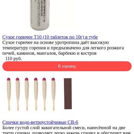
Сухое горючее Т10 (10 таблеток по 10г) в тубе
Сухое горючее на основе уротропина даёт высокую
температуру горения и предназначено для легкого розжига
печей, каминов, мангалов, барбекю и костров
110 руб.
В корзину
Спички водо-ветроустойчивые СВ-6
Более густой слой зажигательной смеси, нанесённой на две
трети спички, позволяет легко зажечь спичку и обеспечит вам