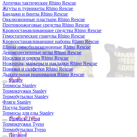
Аптечки тактические Rhino Rescue
Жгуты и турникеты Rhino Rescue
Бандажи и бинты Rhino Rescue
Окклюзионные пластыри Rhino Rescue
Противоожоговые средства Rhino Rescue
Кровоостанавливающие средства Rhino Rescue
Гемостатические гранулы Rhino Rescue
Кровоостанавливающие наборы Rhino Rescue
Шины иммобилизационные Rhino Rescue
Декомпресионные иглы Rhino Rescue
Носилки и одеяла Rhino Rescue
Ножницы, маркеры и накладки Rhino Rescue
Повязки и салфетки Rhino Rescue
Дыхательная реанимация Rhino Rescue
Stanley
Термосы Stanley
Термокружки Stanley
Термобутылки Stanley
Фляги Stanley
Посуда Stanley
Термосы для еды Stanley
Термосы Tyeso
Термокружки Tyeso
Термобутылки Tyeso
Питание