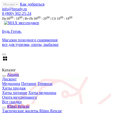
Как добраться
info@bready.ru
8 (800) 302-25-24
00
00
00
00
00
00
Пн 09
- 18
| Вт-Пт 09
- 20
| Сб 10
- 18
Будь Готов
.
Магазин походного снаряжения
все для туризма, охоты, рыбалки
Каталог
Акции
Дисконт
Медицина
Питание
Термосы
Хиты продаж
Хиты питание
Хиты медицина
Охота вкусненького
Все скидки
Rhino Rescue
Тактические жилеты Rhino Rescue