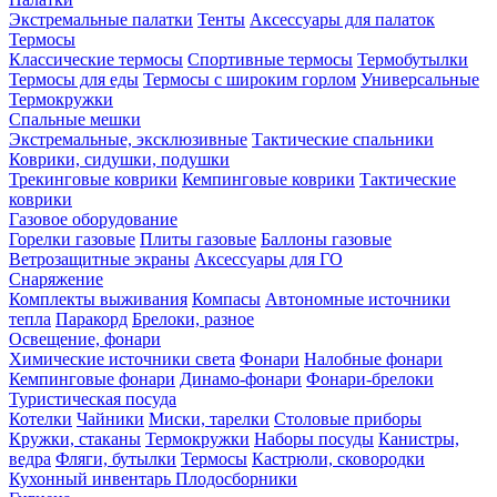
Экстремальные палатки
Тенты
Аксессуары для палаток
Термосы
Классические термосы
Спортивные термосы
Термобутылки
Термосы для еды
Термосы с широким горлом
Универсальные
Термокружки
Спальные мешки
Экстремальные, эксклюзивные
Тактические спальники
Коврики, сидушки, подушки
Трекинговые коврики
Кемпинговые коврики
Тактические
коврики
Газовое оборудование
Горелки газовые
Плиты газовые
Баллоны газовые
Ветрозащитные экраны
Аксессуары для ГО
Снаряжение
Комплекты выживания
Компасы
Автономные источники
тепла
Паракорд
Брелоки, разное
Освещение, фонари
Химические источники света
Фонари
Налобные фонари
Кемпинговые фонари
Динамо-фонари
Фонари-брелоки
Туристическая посуда
Котелки
Чайники
Миски, тарелки
Столовые приборы
Кружки, стаканы
Термокружки
Наборы посуды
Канистры,
ведра
Фляги, бутылки
Термосы
Кастрюли, сковородки
Кухонный инвентарь
Плодосборники