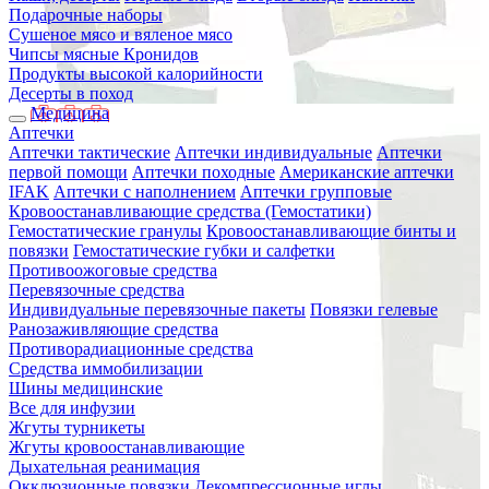
Подарочные наборы
Сушеное мясо и вяленое мясо
Чипсы мясные Кронидов
Продукты высокой калорийности
Десерты в поход
Медицина
Аптечки
Аптечки тактические
Аптечки индивидуальные
Аптечки
первой помощи
Аптечки походные
Американские аптечки
IFAK
Аптечки с наполнением
Аптечки групповые
Кровоостанавливающие средства (Гемостатики)
Гемостатические гранулы
Кровоостанавливающие бинты и
повязки
Гемостатические губки и салфетки
Противоожоговые средства
Перевязочные средства
Индивидуальные перевязочные пакеты
Повязки гелевые
Ранозаживляющие средства
Противорадиационные средства
Средства иммобилизации
Шины медицинские
Все для инфузии
Жгуты турникеты
Жгуты кровоостанавливающие
Дыхательная реанимация
Окклюзионные повязки
Декомпрессионные иглы