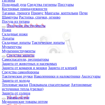
Гигиена
Походный душ
Средства гигиены
Писсуары
Костровые принадлежности
Таганки, треноги
Примус
Мангалы, коптильни
Печи
Шампуры
Растопка, спички, огниво
Посуда из титана
Походные инструменты
Ножи
Складные ножи
Лопаты
Складные лопаты
Тактические лопаты
Мультитулы
Мультиинструменты
Средства защиты
Самоспасатели, респираторы
Защита от животных и насекомых
Защита от комаров и мошки
Защита от клещей
Средства самообороны
Тактические ручки
Наколенники и налокотники
Аксессуары
Защита от холода
Тепловые маски
Покрывала спасательные
Автономные
источники тепла (грелки)
Защита от солнца
Товары оптом
Медицинские товары оптом