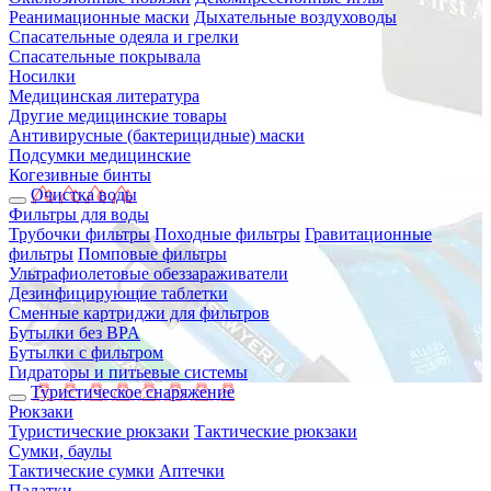
Реанимационные маски
Дыхательные воздуховоды
Спасательные одеяла и грелки
Спасательные покрывала
Носилки
Медицинская литература
Другие медицинские товары
Антивирусные (бактерицидные) маски
Подсумки медицинские
Когезивные бинты
Очистка воды
Фильтры для воды
Трубочки фильтры
Походные фильтры
Гравитационные
фильтры
Помповые фильтры
Ультрафиолетовые обеззараживатели
Дезинфицирующие таблетки
Сменные картриджи для фильтров
Бутылки без BPA
Бутылки с фильтром
Гидраторы и питьевые системы
Туристическое снаряжение
Рюкзаки
Туристические рюкзаки
Тактические рюкзаки
Сумки, баулы
Тактические сумки
Аптечки
Палатки