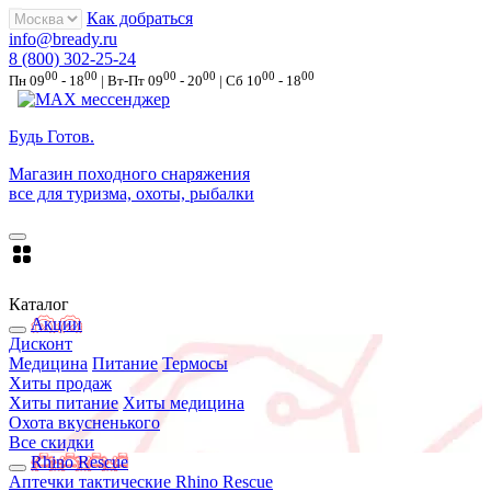
Как добраться
info@bready.ru
8 (800) 302-25-24
00
00
00
00
00
00
Пн 09
- 18
| Вт-Пт 09
- 20
| Сб 10
- 18
Будь Готов
.
Магазин походного снаряжения
все для туризма, охоты, рыбалки
Каталог
Акции
Дисконт
Медицина
Питание
Термосы
Хиты продаж
Хиты питание
Хиты медицина
Охота вкусненького
Все скидки
Rhino Rescue
Аптечки тактические Rhino Rescue