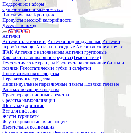
Подарочные наборы
Сушеное мясо и вяленое мясо
Чипсы мясные Кронидов
Продукты высокой калорийности
Десерты в поход
Медицина
Аптечки
Аптечки тактические
Аптечки индивидуальные
Аптечки
первой помощи
Аптечки походные
Американские аптечки
IFAK
Аптечки с наполнением
Аптечки групповые
Кровоостанавливающие средства (Гемостатики)
Гемостатические гранулы
Кровоостанавливающие бинты и
повязки
Гемостатические губки и салфетки
Противоожоговые средства
Перевязочные средства
Индивидуальные перевязочные пакеты
Повязки гелевые
Ранозаживляющие средства
Противорадиационные средства
Средства иммобилизации
Шины медицинские
Все для инфузии
Жгуты турникеты
Жгуты кровоостанавливающие
Дыхательная реанимация
Окклюзионные повязки
Декомпрессионные иглы