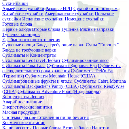
Сухие пайки
Армейские сухпайки
Разовые ИРП
Сухпайки по номерам
Китайские сухпайки
Американские сухпайки
Польские
сухпайки
Испанские сухпайки
Немецкие сухпайки
Готовые блюда
Первые блюда
Вторые блюда
Тушёнка
Мясные заправки
Тушенка кронидов
Еда быстрого приготовления
Сушеные овощи
Блюда требующие варки
Супы "Европек"
Блюда не требующие варки
Сублиматы и Концентраты
Сублиматы LeoTravel Леовит
Сублимированное мясо
Сублиматы Гала-Гала
Сублиматы Здоровая Еда
Сублиматы
сверхдлительного срока хранения
Сублиматы Trek'n Eat
(Германия)
Сублиматы Mountain House (США)
Сублимированные фрукты и ягоды
Сублиматы Cabra Montana
Сублиматы Backpacker's Pantry (США)
Сублиматы ReadyWise
(США)
Сублиматы Adventure Food (Нидерланды)
Концентраты Леовит
Аварийное питание
Энергетические напитки
Мясная продукция
Системы для приготовления пищи без огня
Космическое питание
Каши, десерты
Первые блюда
Вторые блюда
Напитки