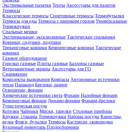
Экстремальные палатки
Тенты
Аксессуары для палаток
Термосы
Классические термосы
Спортивные термосы
Термобутылки
Термосы для еды
Термосы с широким горлом
Универсальные
Термокружки
Спальные мешки
Экстремальные, эксклюзивные
Тактические спальники
Коврики, сидушки, подушки
Трекинговые коврики
Кемпинговые коврики
Тактические
коврики
Газовое оборудование
Горелки газовые
Плиты газовые
Баллоны газовые
Ветрозащитные экраны
Аксессуары для ГО
Снаряжение
Комплекты выживания
Компасы
Автономные источники
тепла
Паракорд
Брелоки, разное
Освещение, фонари
Химические источники света
Фонари
Налобные фонари
Кемпинговые фонари
Динамо-фонари
Фонари-брелоки
Туристическая посуда
Котелки
Чайники
Миски, тарелки
Столовые приборы
Кружки, стаканы
Термокружки
Наборы посуды
Канистры,
ведра
Фляги, бутылки
Термосы
Кастрюли, сковородки
Кухонный инвентарь
Плодосборники