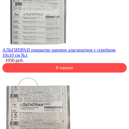
АЛЬГИПРАН покрытие раневое альгинатное с серебром,
10х10 см №1
1050 руб.
В корзину