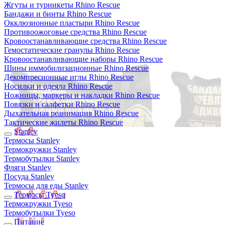
Жгуты и турникеты Rhino Rescue
Бандажи и бинты Rhino Rescue
Окклюзионные пластыри Rhino Rescue
Противоожоговые средства Rhino Rescue
Кровоостанавливающие средства Rhino Rescue
Гемостатические гранулы Rhino Rescue
Кровоостанавливающие наборы Rhino Rescue
Шины иммобилизационные Rhino Rescue
Декомпресионные иглы Rhino Rescue
Носилки и одеяла Rhino Rescue
Ножницы, маркеры и накладки Rhino Rescue
Повязки и салфетки Rhino Rescue
Дыхательная реанимация Rhino Rescue
Тактические жилеты Rhino Rescue
Stanley
Термосы Stanley
Термокружки Stanley
Термобутылки Stanley
Фляги Stanley
Посуда Stanley
Термосы для еды Stanley
Термосы Tyeso
Термокружки Tyeso
Термобутылки Tyeso
Питание