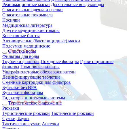
Реанимационные маски
Дыхательные воздуховоды
Спасательные одеяла и грелки
Спасательные покрывала
Носилки
Медицинская литература
Другие медицинские товары
Когезивные бинты
Антивирусные (бактерицидные) маски
Подсумки медицинские
Очистка воды
Фильтры для воды
Трубочки фильтры
Походные фильтры
Гравитационные
фильтры
Помповые фильтры
Ультрафиолетовые обеззараживатели
Дезинфицирующие таблетки
Сменные картриджи для фильтров
Бутылки без BPA
Бутылки с фильтром
Гидраторы и питьевые системы
Туристическое снаряжение
Рюкзаки
Туристические рюкзаки
Тактические рюкзаки
Сумки, баулы
Тактические сумки
Аптечки
Палатки